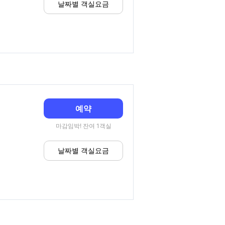
날짜별 객실요금
예약
마감임박! 잔여 1객실
날짜별 객실요금