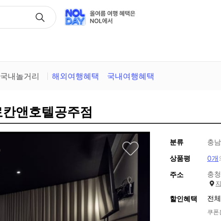
택
국내놀거리
해외여행혜택
국내여행혜택
야료칸앤호텔공주점
분류
충남
상품평
0개
충청
주소
전체
할인혜택
쿠폰