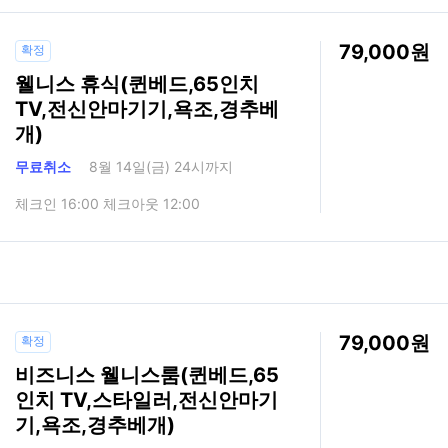
79,000
확정
웰니스 휴식(퀸베드,65인치
TV,전신안마기기,욕조,경추베
개)
무료취소
8월 14일(금) 24시까지
체크인 16:00 체크아웃 12:00
79,000
확정
비즈니스 웰니스룸(퀸베드,65
인치 TV,스타일러,전신안마기
기,욕조,경추베개)