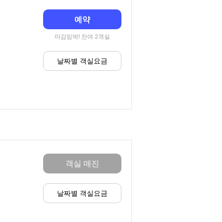
예약
마감임박! 잔여 2객실
날짜별 객실요금
객실 매진
날짜별 객실요금