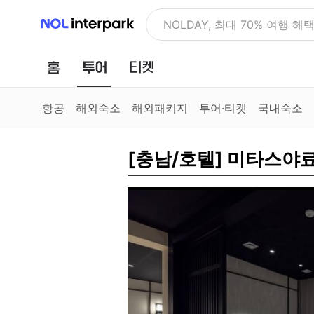
NOL 인터파크
NOLDAY, 최대 70% 여행 혜
홈
투어
티켓
항공
해외숙소
해외패키지
투어·티켓
국내숙소
[충남/호텔] 미타스