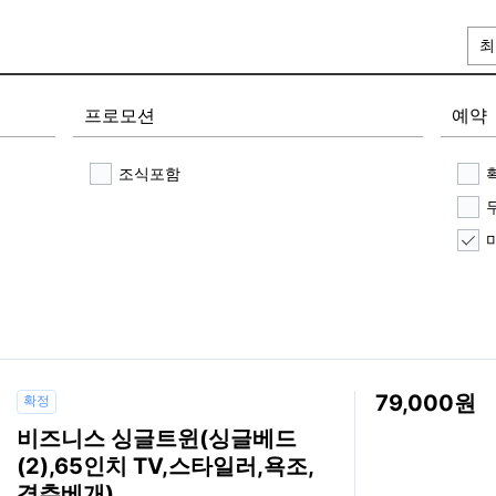
최
프로모션
예약
조식포함
79,000
확정
비즈니스 싱글트윈(싱글베드
(2),65인치 TV,스타일러,욕조,
경추베개)