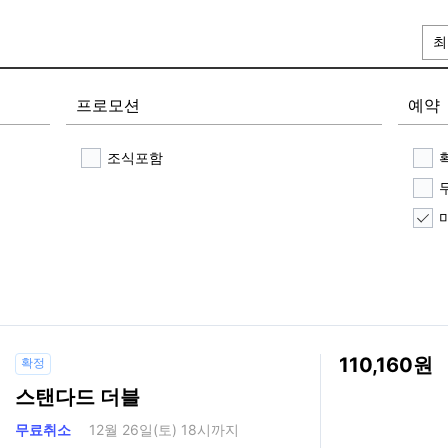
최
프로모션
예약
조식포함
110,160
확정
스탠다드 더블
무료취소
12월 26일(토) 18시까지