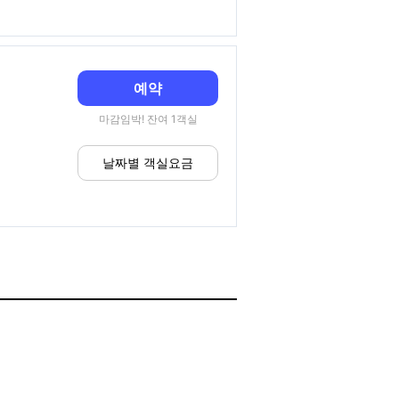
예약
마감임박! 잔여 1객실
날짜별 객실요금