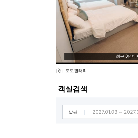
최근 0명이
포토갤러리
객실검색
날짜