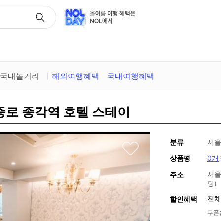
택
국내놀거리
해외여행혜택
국내여행혜택
종로 종각역 호텔 스테이
분류
서울
상품평
0개
서울
주소
딩)
전체
할인혜택
쿠폰