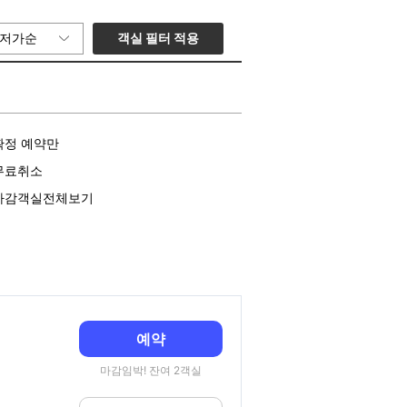
객실 필터 적용
저가순
확정 예약만
무료취소
마감객실전체보기
예약
마감임박! 잔여 2객실