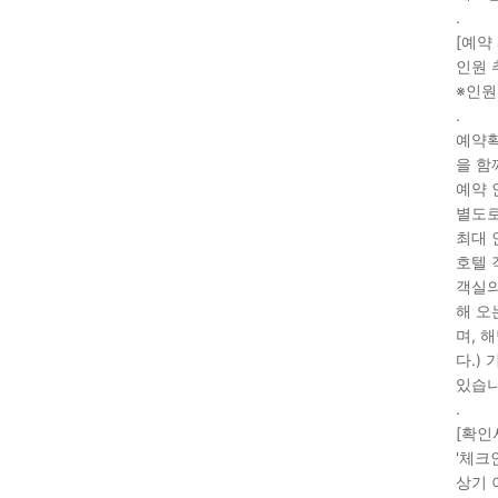
.
[예약
인원 추
※인원
.
예약확
을 함
예약 
별도로
최대 
호텔 
객실의
해 오
며, 
다.)
있습니
.
[확인
'체크
상기 