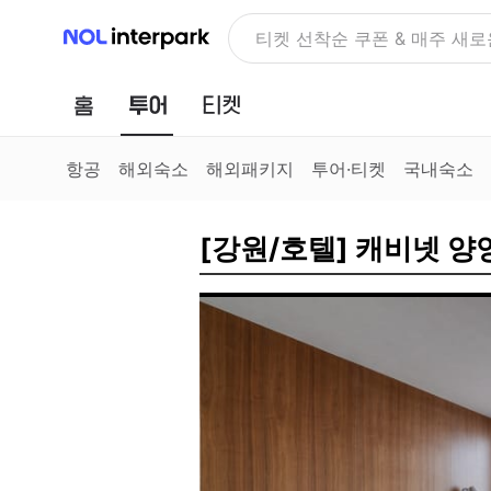
NOL 인터파크
NOLDAY, 최대 70% 여행 혜
홈
투어
티켓
항공
해외숙소
해외패키지
투어·티켓
국내숙소
[강원/호텔] 캐비넷 양