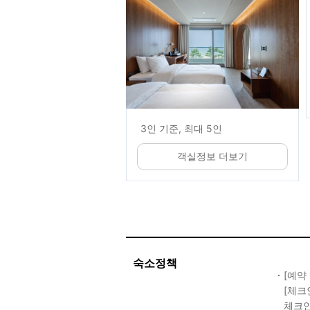
3인 기준, 최대 5인
객실정보 더보기
숙소정책
[예약
[체크
체크인 