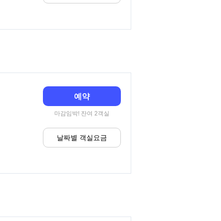
예약
마감임박! 잔여 2객실
날짜별 객실요금