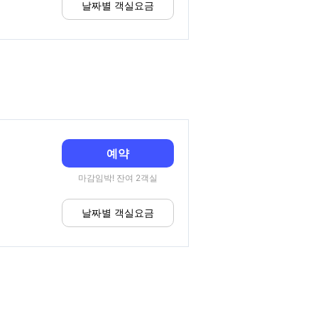
날짜별 객실요금
예약
마감임박! 잔여 2객실
날짜별 객실요금