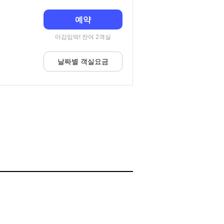
예약
마감임박! 잔여 2객실
날짜별 객실요금