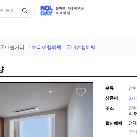
택
국내놀거리
해외여행혜택
국내여행혜택
양
분류
강원
상품평
0개
강원
주소
4
전체
할인혜택
쿠폰