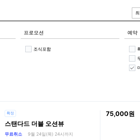
최
프로모션
예약
조식포함
75,000
확정
스탠다드 더블 오션뷰
무료취소
9월 24일(목) 24시까지