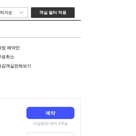
객실 필터 적용
저가순
확정 예약만
무료취소
마감객실전체보기
예약
마감임박! 잔여 3객실