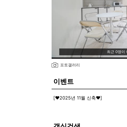
최근 0명이
포토갤러리
이벤트
[❤️2025년 11월 신축❤️]
객실검색