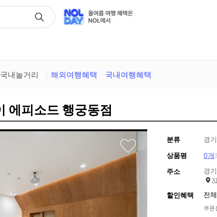
택
국내놀거리
해외여행혜택
국내여행혜택
테이 에피소드 행궁동점
분류
경기
상품평
0개
경기
주소
전체
할인혜택
쿠폰