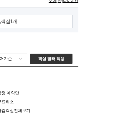
소아(만)나이계산
객실 필터 적용
저가순
확정 예약만
무료취소
마감객실전체보기