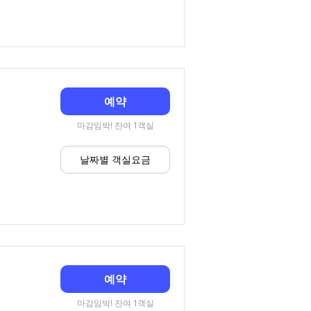
예약
마감임박! 잔여 1객실
날짜별 객실요금
예약
마감임박! 잔여 1객실