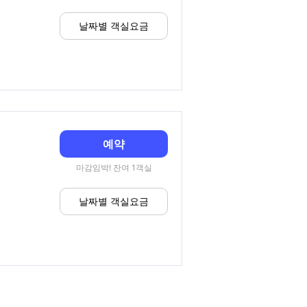
날짜별 객실요금
예약
마감임박! 잔여 1객실
날짜별 객실요금