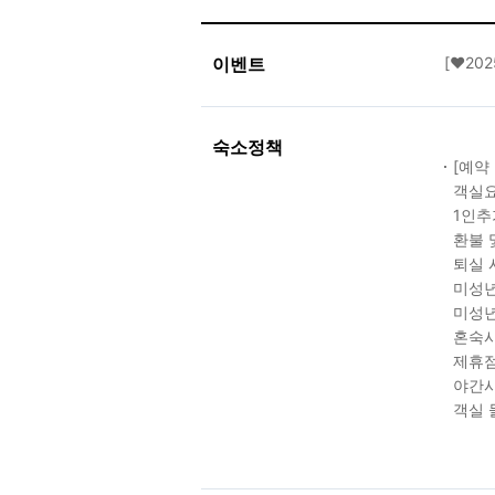
이벤트
[❤️20
숙소정책
[예약
객실요
1인추
환불 
퇴실 
미성년
미성년
혼숙시
제휴점
야간시
객실 