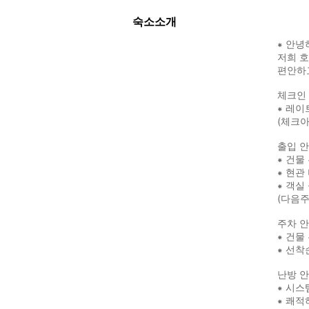
숙소소개
⁕ 안녕
저희 
편안하
체크인 1
⁕ 레이
(체크아
출입 
⁕ 건물
⁕ 현관
⁕ 객실
(다음주
주차 
⁕ 건물
⁕ 선착
난방 
⁕ 시스
⁕ 쾌적