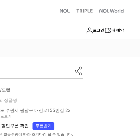
NOL
트리플
Global Interpark
로그인
내 예약
/모텔
의 상품평
도 수원시 팔달구 매산로155번길 22
지도보기
 할인쿠폰 확인
쿠폰받기
은 발급수량에 따라 조기마감 될 수 있습니다.