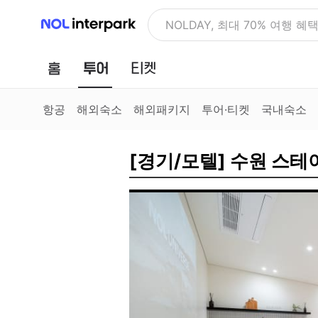
NOL 인터파크
NOLDAY, 최대 70% 여행 혜
홈
투어
티켓
항공
해외숙소
해외패키지
투어·티켓
국내숙소
[경기/모텔] 수원 스