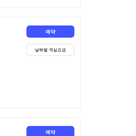
예약
날짜별 객실요금
예약