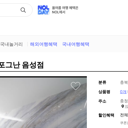
택
국내놀거리
해외여행혜택
국내여행혜택
 포그난 음성점
분류
충북
상품평
0개
충청
주소
전체
할인혜택
쿠폰