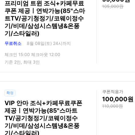
프리미엄 트윈 조식+카페무료
105,000
쿠폰 제공ㅣ연박가능(85"스마
트TV/공기청정기/코웨이정수
기/비데/삼성시스템냉&온풍
기/스타일러)
무료취소
8월 08일(토) 24시까지
체크인 15:00 체크아웃 12:00
기준 2인, 최대 3인
쿠폰적용가
확정
100,000
VIP 안마 조식+카페무료쿠폰
110,000
제공ㅣ연박가능(85"스마트
TV/공기청정기/코웨이정수
기/비데/삼성시스템냉&온풍
기/스타일러)