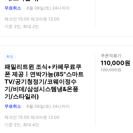
무료취소
8월 08일(토) 24시까지
체크인 15:00 체크아웃 12:00
기준 2인, 최대 2인
쿠폰적용가
확정
110,000
패밀리트윈 조식+카페무료쿠
120,000
폰 제공ㅣ연박가능(85"스마트
TV/공기청정기/코웨이정수
기/비데/삼성시스템냉&온풍
기/스타일러)
무료취소
8월 08일(토) 24시까지
체크인 15:00 체크아웃 12:00
기준 2인, 최대 4인