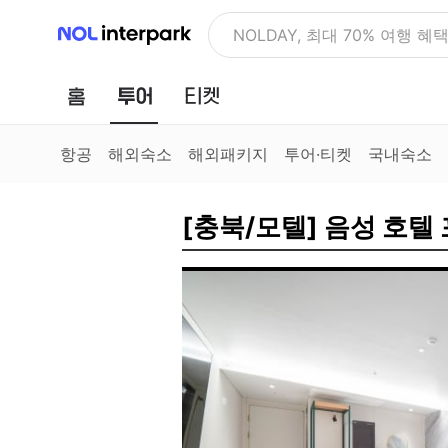
NOL 인터파크
NOLDAY, 최대 70% 여행 혜
홈
투어
티켓
항공
해외숙소
해외패키지
투어·티켓
국내숙소
[충북/모텔] 음성 호텔