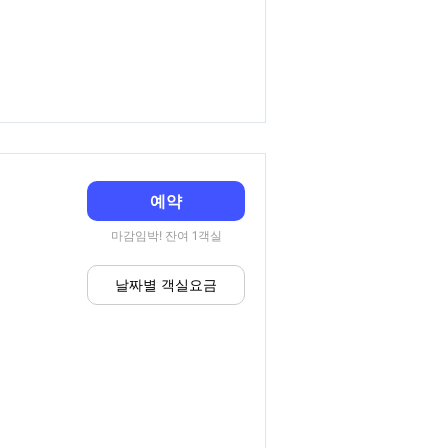
예약
마감임박! 잔여 1객실
날짜별 객실요금