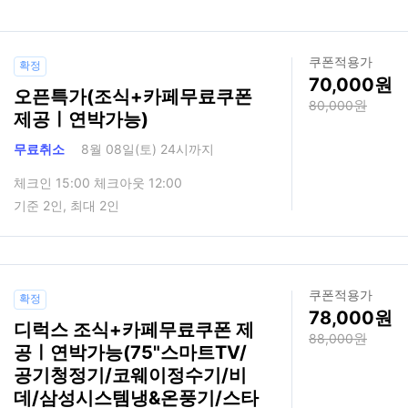
쿠폰적용가
확정
70,000
오픈특가(조식+카페무료쿠폰
80,000
제공ㅣ연박가능)
무료취소
8월 08일(토) 24시까지
체크인 15:00 체크아웃 12:00
기준 2인, 최대 2인
쿠폰적용가
확정
78,000
디럭스 조식+카페무료쿠폰 제
88,000
공ㅣ연박가능(75"스마트TV/
공기청정기/코웨이정수기/비
데/삼성시스템냉&온풍기/스타