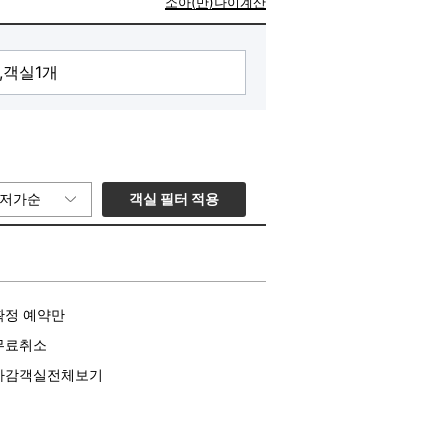
소아(만)나이계산
객실 필터 적용
저가순
확정 예약만
무료취소
마감객실전체보기