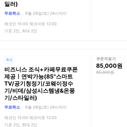
일러)
무료취소
8월 08일(토) 24시까지
체크인 15:00 체크아웃 12:00
기준 2인, 최대 2인
쿠폰적용가
확정
85,000
비즈니스 조식+카페무료쿠폰
95,000
제공ㅣ연박가능(85"스마트
TV/공기청정기/코웨이정수
기/비데/삼성시스템냉&온풍
기/스타일러)
무료취소
8월 08일(토) 24시까지
체크인 15:00 체크아웃 12:00
기준 2인, 최대 2인