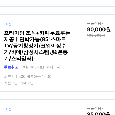
쿠폰적용가
확정
90,000
프리미엄 조식+카페무료쿠폰
100,000
제공ㅣ연박가능(85"스마트
TV/공기청정기/코웨이정수
기/비데/삼성시스템냉&온풍
기/스타일러)
무료취소
8월 08일(토) 24시까지
체크인 15:00 체크아웃 12:00
기준 2인, 최대 2인
쿠폰적용가
확정
95,000