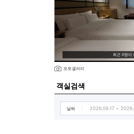
최근 0명이
포토갤러리
객실검색
날짜