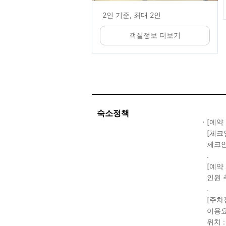
2인 기준, 최대 2인
객실정보 더보기
숙소정책
[예약
[체크
체크인 
.
[예약
인원 
.
[주차
이용요
위치 