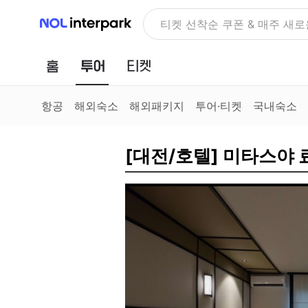
NOL 인터파크
NOLDAY, 최대 70% 여행 혜
홈
투어
티켓
항공
해외숙소
해외패키지
투어·티켓
국내숙소
[대전/호텔] 미타스야 