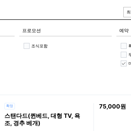
최
프로모션
예약
조식포함
75,000
확정
스탠다드(퀸베드, 대형 TV, 욕
조, 경추 베개)