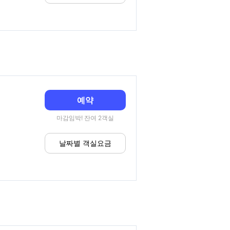
예약
마감임박! 잔여 2객실
날짜별 객실요금