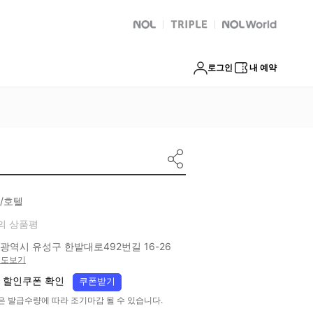
NOL
트리플
Global Interpark
로그인
내 예약
/호텔
의 상품평
광역시 유성구 한밭대로492번길 16-26
지도보기
 할인쿠폰 확인
쿠폰받기
은 발급수량에 따라 조기마감 될 수 있습니다.