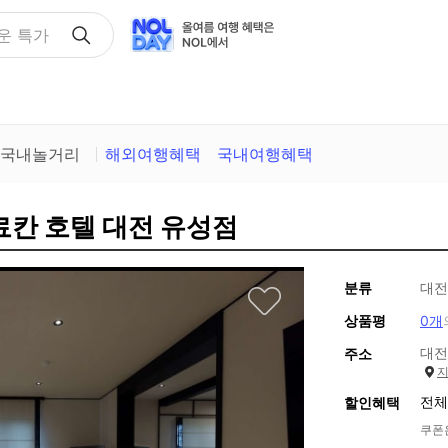
택
국내놀거리
해외여행혜택
국내여행혜택
료칸 호텔 대전 유성점
분류
대전
상품평
0개
대전
주소
전체
할인혜택
쿠폰