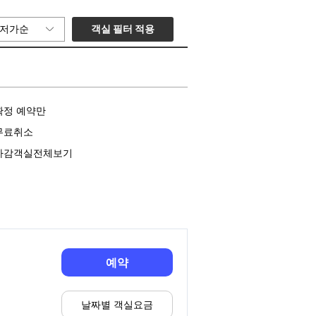
객실 필터 적용
저가순
확정 예약만
무료취소
마감객실전체보기
예약
날짜별 객실요금