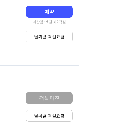
예약
마감임박! 잔여 2객실
날짜별 객실요금
객실 매진
날짜별 객실요금