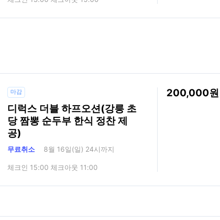
200,000
마감
디럭스 더블 하프오션(강릉 초
당 짬뽕 순두부 한식 정찬 제
공)
무료취소
8월 16일(일) 24시까지
체크인 15:00 체크아웃 11:00