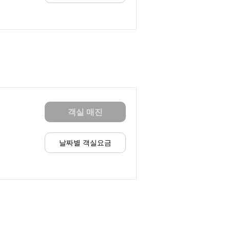
객실 매진
날짜별 객실요금