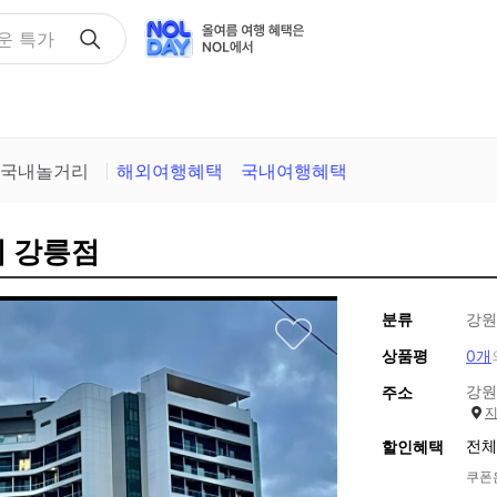
택
국내놀거리
해외여행혜택
국내여행혜택
이 강릉점
분류
강원
상품평
0개
강원
주소
전체
할인혜택
쿠폰