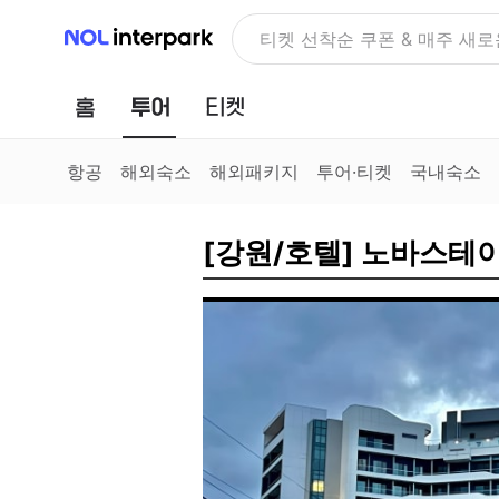
NOL 인터파크
NOLDAY, 최대 70% 여행 혜
홈
투어
티켓
항공
해외숙소
해외패키지
투어·티켓
국내숙소
[강원/호텔] 노바스테