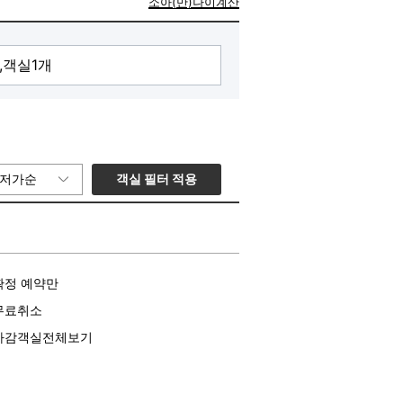
소아(만)나이계산
객실 필터 적용
저가순
확정 예약만
무료취소
마감객실전체보기