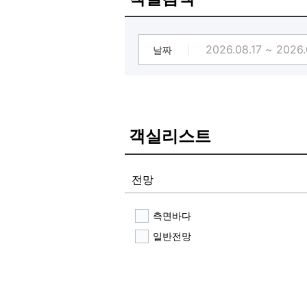
날짜
객실리스트
전망
측면바다
일반전망