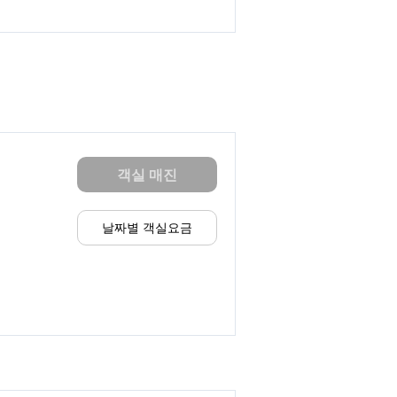
객실 매진
날짜별 객실요금