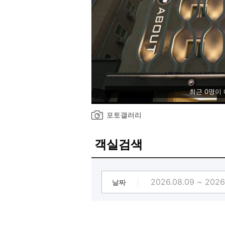
최근 0명이
포토갤러리
객실검색
날짜