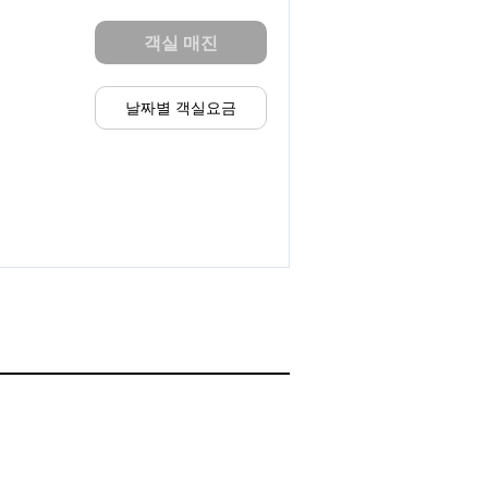
객실 매진
날짜별 객실요금