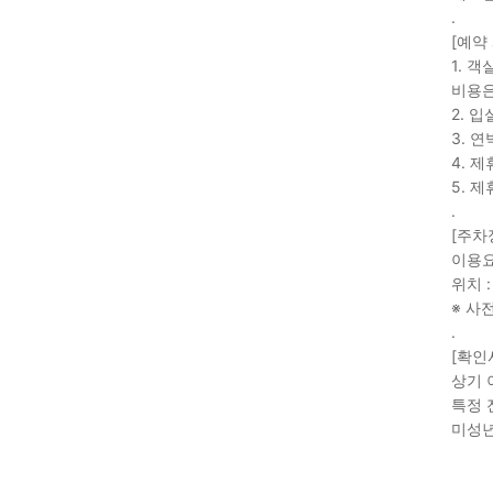
.
[예약
1. 
비용은
2. 
3. 
4. 
5. 
.
[주차
이용요
위치 
※ 사
.
[확인
상기 
특정 
미성년