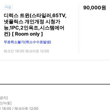
90,000
마감
디럭스 트윈(스타일러,65TV,
넷플릭스 개인개정 시청가
능,1PC,2인욕조,시스템에어
컨) [ Room only ]
무료취소불가(취소수수료발생)
체크인 16:00 체크아웃 12:00
 공지]
인/아웃]
18:00 / 체크아웃 12:00