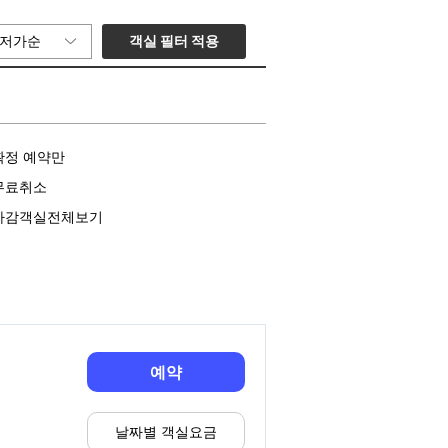
객실 필터 적용
저가순
확정 예약만
무료취소
마감객실전체보기
예약
날짜별 객실요금