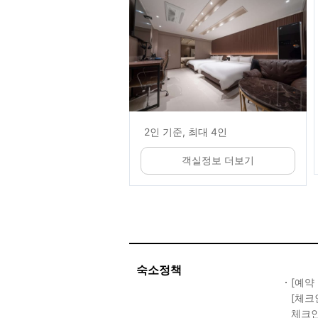
2인 기준, 최대 4인
객실정보 더보기
숙소정책
[예약
[체크
체크인 