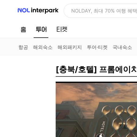
NOL 인터파크
티켓 선착순 쿠폰 & 매주 새로
홈
투어
티켓
항공
해외숙소
해외패키지
투어·티켓
국내숙소
[충북/호텔] 프롬에이