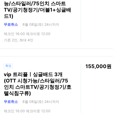
능/스타일러/75인치 스마트
TV/공기청정기/더블1+싱글배
드1)
무료취소
8월 08일(토) 24시까지
체크인 16:00 체크아웃 12:00
기준 2인, 최대 4인
155,000
확정
vip 트리플ㅣ싱글배드 3개
(OTT 시청가능/스타일러/75
인치 스마트TV/공기청정기/호
텔식침구류)
무료취소
8월 08일(토) 24시까지
체크인 16:00 체크아웃 12:00