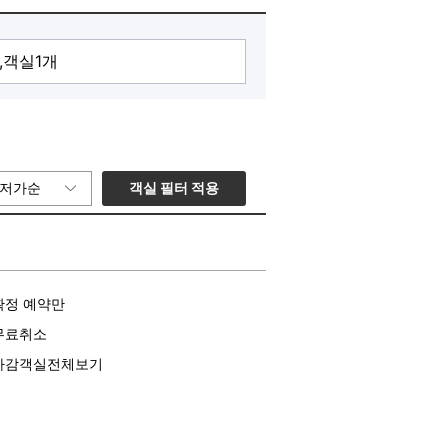
객실 필터 적용
저가순
확정 예약만
무료취소
마감객실전체보기