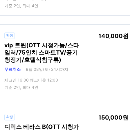
기준 2인, 최대 4인
140,000
확정
vip 트윈(OTT 시청가능/스타
일러/75인치 스마트TV/공기
청정기/호텔식침구류)
무료취소
8월 08일(토) 24시까지
체크인 16:00 체크아웃 12:00
기준 2인, 최대 4인
150,000
확정
디럭스 테라스 B(OTT 시청가