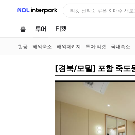
NOL 인터파크
티켓 선착순 쿠폰 & 매주 새로
홈
투어
티켓
항공
해외숙소
해외패키지
투어·티켓
국내숙소
[경북/모텔] 포항 죽