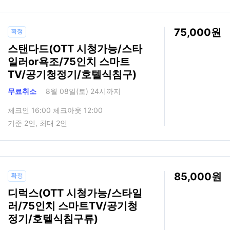
75,000
확정
스탠다드(OTT 시청가능/스타
일러or욕조/75인치 스마트
TV/공기청정기/호텔식침구)
무료취소
8월 08일(토) 24시까지
체크인 16:00 체크아웃 12:00
기준 2인, 최대 2인
85,000
확정
디럭스(OTT 시청가능/스타일
러/75인치 스마트TV/공기청
정기/호텔식침구류)