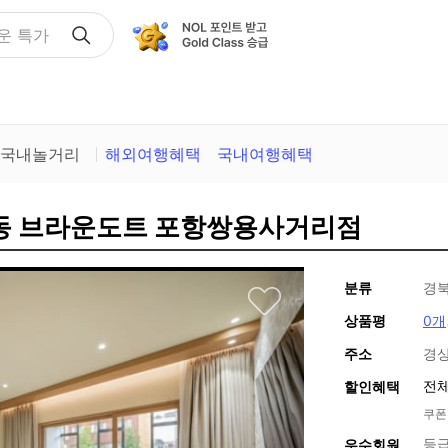
운 특가
국내놀거리
해외여행혜택
국내여행혜택
도동 브라운도트 포항쌍용사거리점
분류
경북
상품평
0개
주소
경상
전체
할인혜택
쿠폰
등급
우수회원