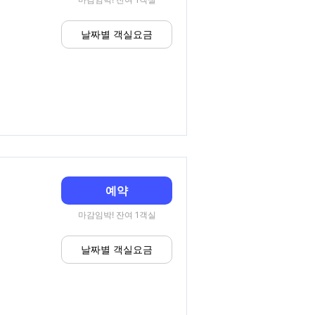
날짜별 객실요금
예약
마감임박! 잔여 1객실
날짜별 객실요금