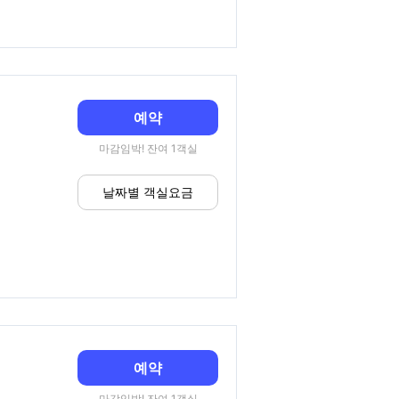
예약
마감임박! 잔여 1객실
날짜별 객실요금
예약
마감임박! 잔여 1객실