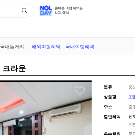
택
국내놀거리
해외여행혜택
국내여행혜택
) 크라운
분류
충
상품평
0
주소
충
전
할인혜택
쿠폰
등
우수회원