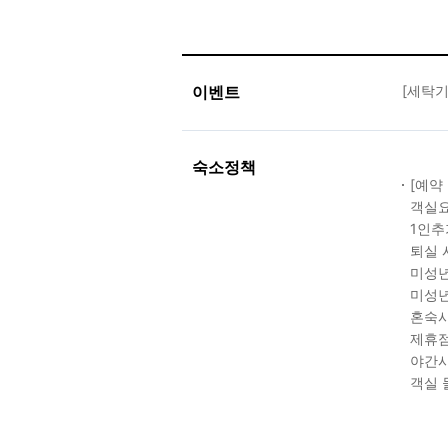
이벤트
[세탁기
숙소정책
[예약
객실요
1인추
퇴실 
미성년
미성년
혼숙시
제휴점
야간시
객실 