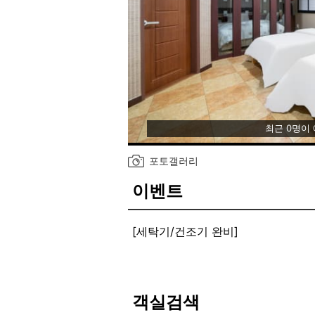
최근 0명이
포토갤러리
이벤트
[세탁기/건조기 완비]
객실검색