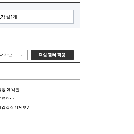
객실 필터 적용
저가순
확정 예약만
무료취소
마감객실전체보기