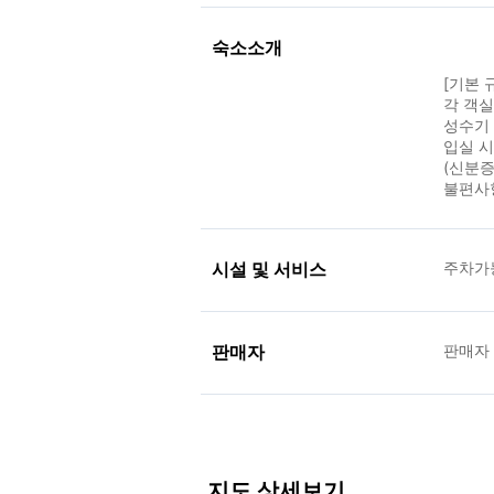
숙소소개
[기본 
각 객
성수기 
입실 
(신분증
불편사
시설 및 서비스
주차가
판매자
판매자
지도 상세보기