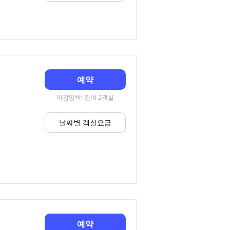
예약
마감임박! 잔여 2객실
날짜별 객실요금
예약