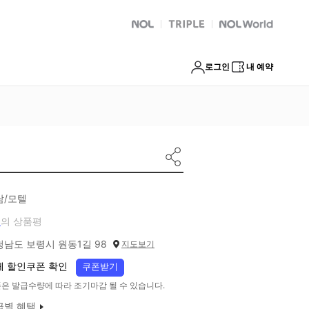
NOL
트리플
Global Interpark
로그인
내 예약
남/모텔
개
의 상품평
청남도 보령시 원동1길 98
지도보기
체 할인쿠폰 확인
쿠폰받기
은 발급수량에 따라 조기마감 될 수 있습니다.
급별 혜택