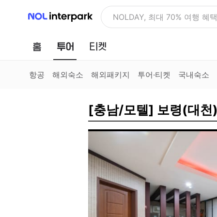
NOL 인터파크
NOLDAY, 최대 70% 여행 혜
홈
투어
티켓
항공
해외숙소
해외패키지
투어·티켓
국내숙소
[충남/모텔] 보령(대천