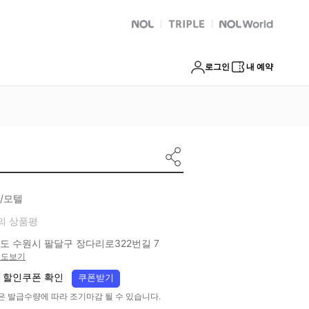
NOL
트리플
Global Interpark
로그인
내 예약
/모텔
의 상품평
도 수원시 팔달구 장다리로322번길 7
지도보기
 할인쿠폰 확인
쿠폰받기
은 발급수량에 따라 조기마감 될 수 있습니다.