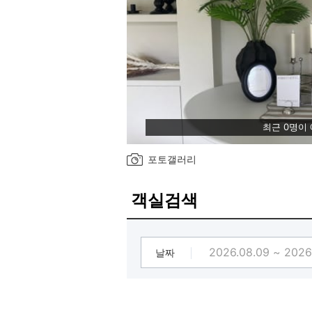
최근 0명이
포토갤러리
객실검색
날짜