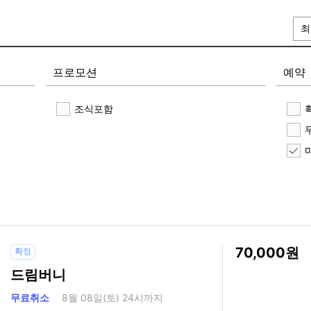
최
프로모션
예약
조식포함
70,000
확정
드림버니
무료취소
8월 08일(토) 24시까지