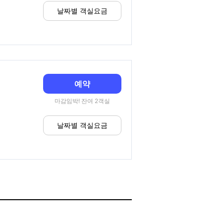
날짜별 객실요금
예약
마감임박! 잔여 2객실
날짜별 객실요금