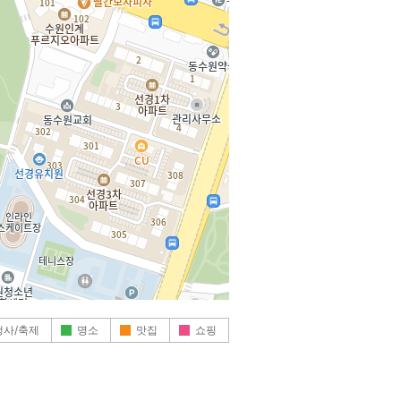
행사/축제
명소
맛집
쇼핑