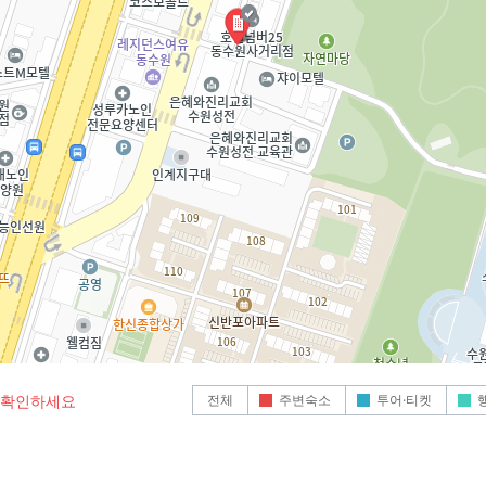
전체
주변숙소
투어·티켓
로 확인하세요