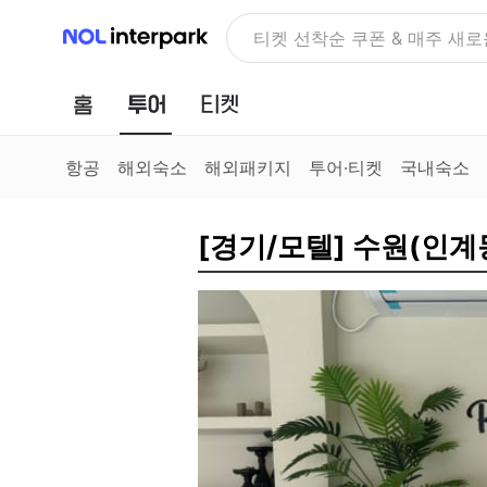
NOL 인터파크
NOLDAY, 최대 70% 여행 혜
홈
투어
티켓
항공
해외숙소
해외패키지
투어·티켓
국내숙소
[경기/모텔] 수원(인계동)