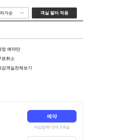
객실 필터 적용
저가순
확정 예약만
무료취소
마감객실전체보기
예약
마감임박! 잔여 3객실