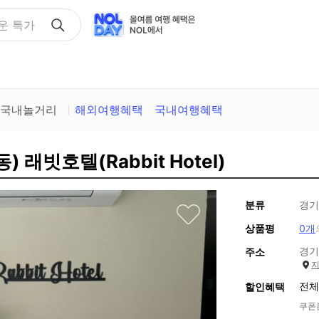
택
국내놀거리
해외여행혜택
국내여행혜택
 래빗호텔(Rabbit Hotel)
분류
경기
상품평
0개
경기
주소
전체
할인혜택
쿠폰