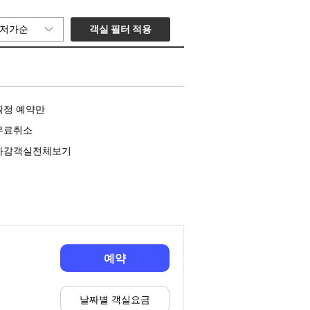
객실 필터 적용
저가순
확정 예약만
무료취소
마감객실전체보기
예약
날짜별 객실요금