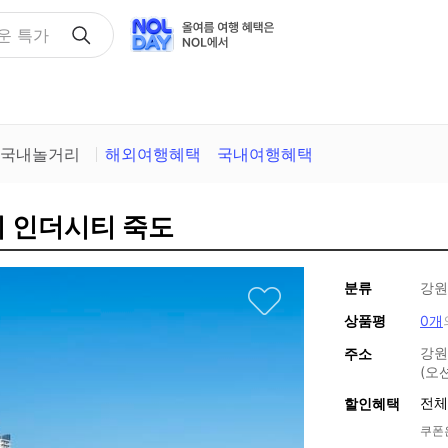
운 특가
국내놀거리
해외여행혜택
국내여행혜택
이 인더시티 죽도
분류
강원
상품평
0개
강원
주소
(오
전체
할인혜택
쿠폰