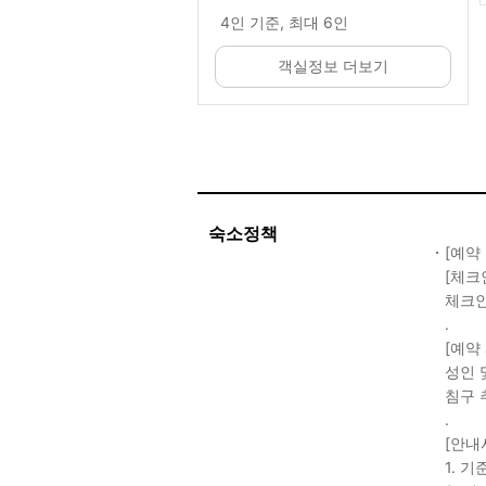
4인 기준, 최대 6인
객실정보 더보기
숙소정책
[예약
[체크
체크인 
.
[예약
성인 
침구 
.
[안내
1. 