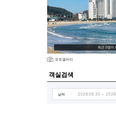
최근 0명이
포토갤러리
객실검색
날짜