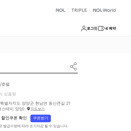
NOL
트리플
Global Interpark
로그인
내 예약
/호텔
의 상품평
특별자치도 양양군 현남면 동산큰길 21
션스테이 양양)
지도보기
 할인쿠폰 확인
쿠폰받기
은 발급수량에 따라 조기마감 될 수 있습니다.