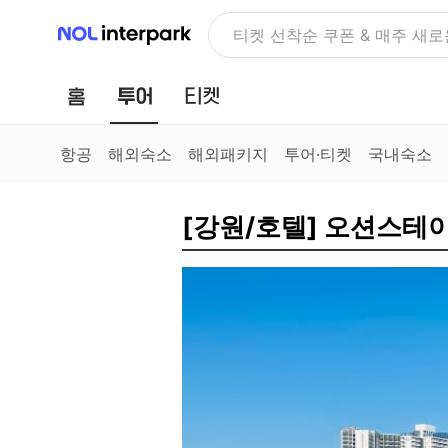
NOL 인터파크
티켓 선착순 쿠폰 & 매주 새로
홈
투어
티켓
항공
해외숙소
해외패키지
투어·티켓
국내숙소
[강원/호텔] 오션스테