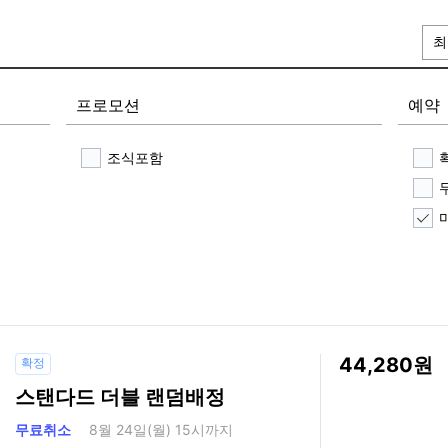
최
프로모션
예약
조식포함
44,280
확정
스탠다드 더블 랜덤배정
무료취소
8월 24일(월) 15시까지