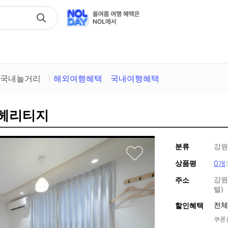
택
국내놀거리
해외여행혜택
국내여행혜택
 헤리티지
분류
강원
상품평
0개
강원
주소
텔)
전체
할인혜택
쿠폰