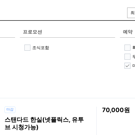
최
프로모션
예약
조식포함
70,000
마감
스탠다드 한실(넷플릭스, 유투
브 시청가능)