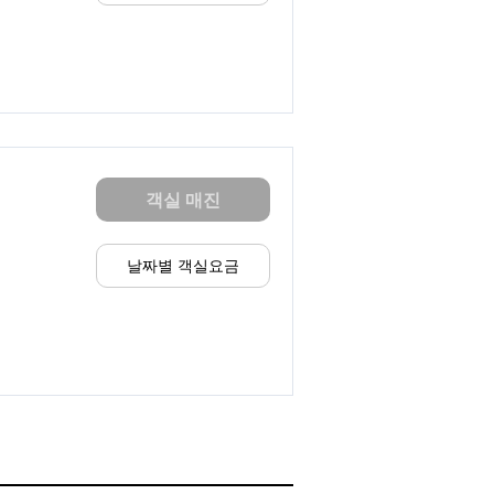
객실 매진
날짜별 객실요금