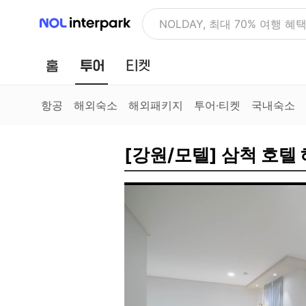
NOL 인터파크
NOLDAY, 최대 70% 여행 혜
홈
투어
티켓
항공
해외숙소
해외패키지
투어·티켓
국내숙소
[강원/모텔] 삼척 호텔