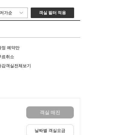
객실 필터 적용
저가순
확정 예약만
무료취소
마감객실전체보기
객실 매진
날짜별 객실요금