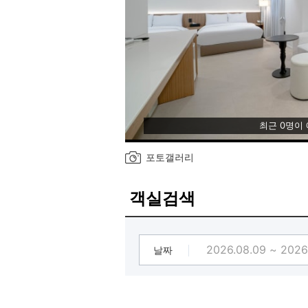
최근 0명이
포토갤러리
객실검색
날짜