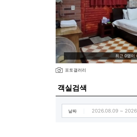
최근 0명이
포토갤러리
객실검색
날짜