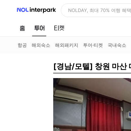
NOL 인터파크
NOLDAY, 최대 70% 여행 혜
홈
투어
티켓
항공
해외숙소
해외패키지
투어·티켓
국내숙소
[경남/모텔] 창원 마산