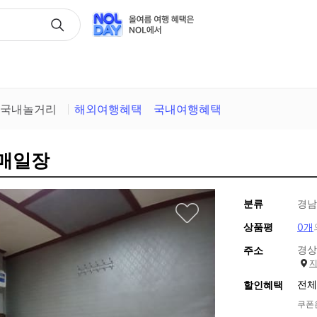
택
국내놀거리
해외여행혜택
국내여행혜택
 매일장
분류
경남
상품평
0개
경상
주소
전체
할인혜택
쿠폰