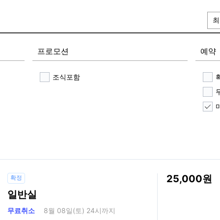
최
프로모션
예약
조식포함
25,000
확정
일반실
무료취소
8월 08일(토) 24시까지