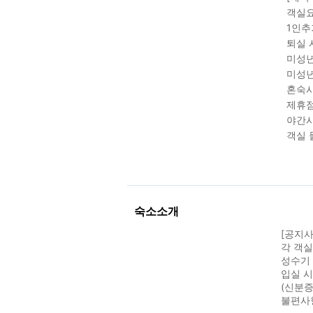
객실요
1인추
퇴실 
미성년
미성년
혼숙시
제휴점
야간시
객실 
숙소소개
[공지사
각 객
성수기 
입실 
(신분증
불편사