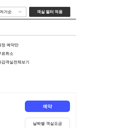
객실 필터 적용
저가순
확정 예약만
무료취소
마감객실전체보기
예약
날짜별 객실요금