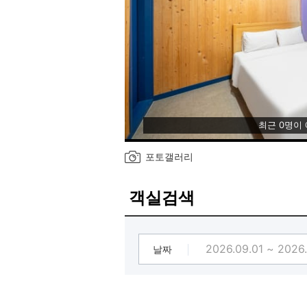
최근 0명이
포토갤러리
객실검색
날짜