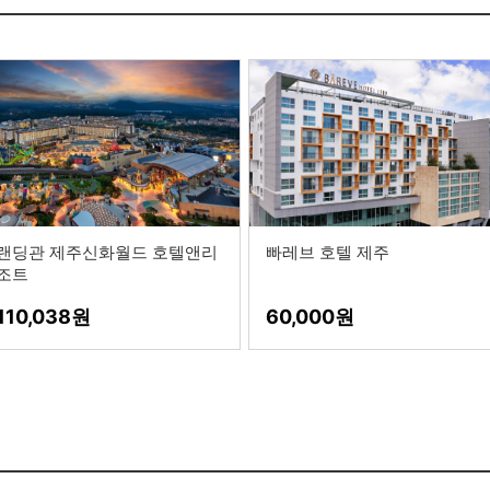
랜딩관 제주신화월드 호텔앤리
빠레브 호텔 제주
조트
110,038
60,000