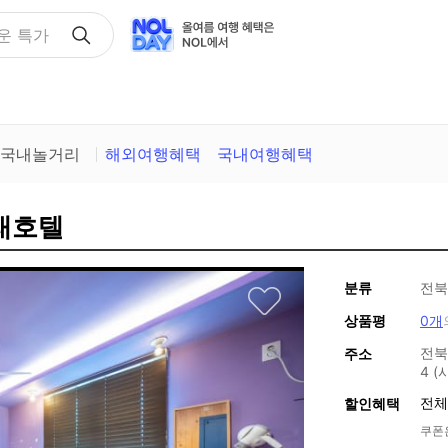
택
국내놀거리
해외여행혜택
국내여행혜택
마래호텔
분류
전북
상품평
0개
전북
주소
4 
전체
할인혜택
쿠폰