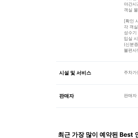
야간시
객실 물
[확인 
각 객
성수기 
입실 
(신분증
불편사
시설 및 서비스
주차가
판매자
판매자
최근 가장 많이 예약된 Best