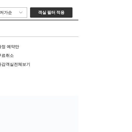
객실 필터 적용
저가순
확정 예약만
무료취소
마감객실전체보기