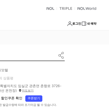
NOL
트리플
Global Interpark
로그인
내 예약
/모텔
의 상품평
특별자치도 임실군 관촌면 춘향로 3726-
(사선 온천장)
지도보기
 할인쿠폰 확인
쿠폰받기
은 발급수량에 따라 조기마감 될 수 있습니다.