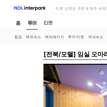
NOL 인터파크
NOLDAY, 최대 70% 여행 혜
홈
투어
티켓
항공
해외숙소
해외패키지
투어·티켓
국내숙소
[전북/모텔] 임실 오