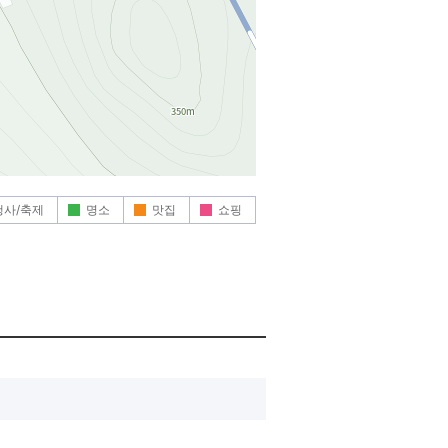
행사/축제
명소
맛집
쇼핑