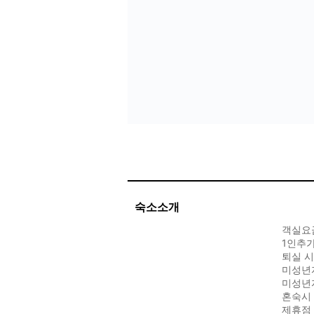
숙소소개
객실요금
1인추가
퇴실 시
미성년
미성년
혼숙시
제휴점 