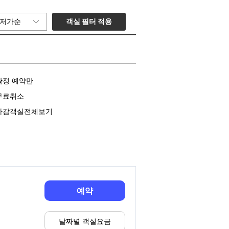
객실 필터 적용
저가순
확정 예약만
무료취소
마감객실전체보기
예약
날짜별 객실요금