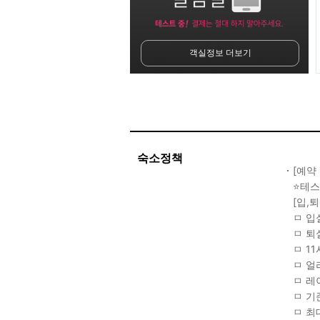
객실정보 더보기
숙소정책
[예약
⭐️테
[입,
ㅁ 입실
ㅁ 퇴
ㅁ 1
ㅁ 얼
ㅁ 레
ㅁ 기
ㅁ 최