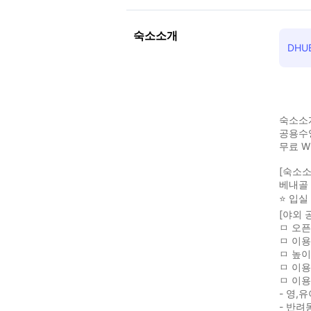
숙소소개
DHU
숙소소
공용수영
무료 W
[숙소소
베내골 
⭐️ 입
[야외 
ㅁ 오픈
ㅁ 이용
ㅁ 높이&
ㅁ 이용
ㅁ 이용
- 영,
- 반려