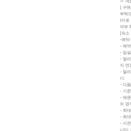
ㅁ 객
[ 구
부탁드
(이로
여부 
[숙소
-예약
- 예약
- 입실
- 얼
지 연
- 얼
다.
- 다
- 기
- 애
의 경
- 최
- 최
- 사
니다.