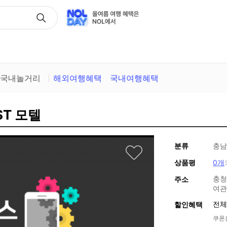
택
국내놀거리
해외여행혜택
국내여행혜택
ST 모텔
분류
충남
상품평
0개
충청
주소
여관
전체
할인혜택
쿠폰