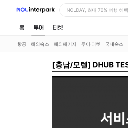
NOL 인터파크
NOLDAY, 최대 70% 여행 혜
홈
투어
티켓
항공
해외숙소
해외패키지
투어·티켓
국내숙소
[충남/모텔] DHUB TE