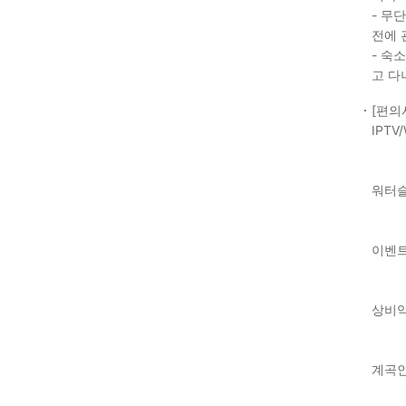
- 무
전에 
- 숙
고 다
[편의
IPTV/
워터
이벤
상비
계곡