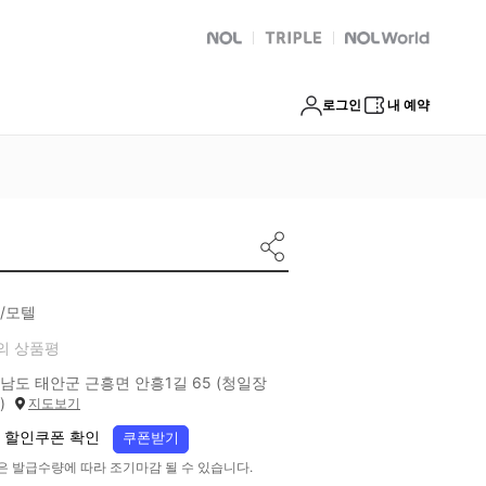
NOL
트리플
Global Interpark
로그인
내 예약
/모텔
의 상품평
남도 태안군 근흥면 안흥1길 65 (청일장
)
지도보기
 할인쿠폰 확인
쿠폰받기
은 발급수량에 따라 조기마감 될 수 있습니다.