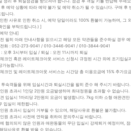
실 정리 후 퇴실점검을 받으셔야 합니다. 점검 후 객실 키를 반납해 주세요
매 후 예약 상황에 따라 예약 불가 및 예약 취소가 될 수 있습니다. 구매 
립니다.
 인한 사유로 인한 취소 시, 예약 당일이라도 100% 환불이 가능하며, 그
확인을 부탁드립니다.) ]
 예약 안내]
 전 필히 아래 안내사항을 읽으시고 해당 모든 약관들을 준수하실 경우 예
전화 : 052-273-9041 / 010-3446-9041 / 010-3844-9041
 : 오후 3시부터 입실 / 퇴실 : 오전 11시까지 퇴실
리체크인 혹은 레이트체크아웃 서비스 신청시 규정된 시간 외에 조기입실과
장가능합니다.
리체크인 및 레이트체크아웃 서비스는 시간당 총 이용요금에 15% 추가요
음 투숙객들을 위해 입실시간과 퇴실시간을 필히 준수 해 주시기 바랍니다.
준인원 초과시 1인당 2만원 요금발생하며 최대정원을 초과할 수 없습니다. (
완견 입실시 1마리당 2만원의 요금이 발생합니다. 7kg 이하 소형 애완견
우 입실이 제한됩니다.
대인원 초과시 입실이 거부될 수 있으며, 해당사유로 환불은 불가합니다.
대인원 초과시 사전에 연락을 취하여 문의주시길 바랍니다.
전에 협의되지 않은 인원과 애완동물의 무단 입실시 강제퇴거 예정이며, 
 해당사유로 환불 받을 수 없습니다.