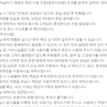
 객실마다 정해진 최대 수용 인원(영유아포함) 초과를 엄격히 금하며, 예약
실 시 1인당 1만원의 보증금이 있으며, 퇴실 점검 후 반환됩니다.
완동물 입실료 2만원, 보증금 3만원이 현장 결제됩니다.
체 연락처는 예약과 동시에 고객님의 휴대폰으로 자동 발송됩니다.
약 전 취소 수수료를 꼭 확인바랍니다.
 주의사항]
실 예약 현황은 실시간 예약 특성 상 100% 일치하지 않을 수 있습니다.
우에 따라 중복예약이 발생할 수 있으며, 이 경우 먼저 결제된 예약 건이 
실 및 기타시설물은 다른 사용자를 위해서 깨끗이 사용해 주시기 바랍니다
른 이용 고객의 불편함이 없도록 무분별한 오락, 음주 및 고성방가를 자제
적하고 안락한 펜션 운영 방침에 따라 최대정원 이상의 입실은 금합니다.
재 및 냄새로 인한 타 손님 배려 차원에서 객실 내 돼지고기, 생선, 청국
베큐장을 이용하시길 부탁드립니다.
용 시 시설물에 대한 책임은 투숙객에게 있으므로 유의하시기 바랍니다.
용자의 귀중품 분실시 책임은 이용자에게 있으니 관리 부탁드립니다.
설물 훼손, 파손 시에는 펜션지기에게 알려주시기 바랍니다.
실 내에서는 금연입니다.
성년자는 보호자의 동행 없이는 투숙이 불가합니다.
실시 음식물을 비롯한 모든 쓰레기는 분리수거해 주시고, 사용하신 주방