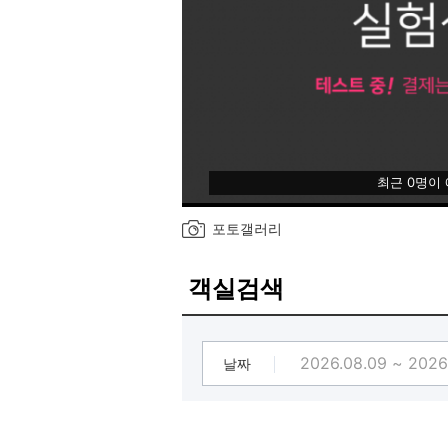
최근 0명이
포토갤러리
객실검색
날짜