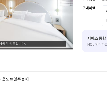
구매혜택
 예약한 상품입니다.
ㅣ브라운도트영주점⭐]
(세탁기&건조기)구비