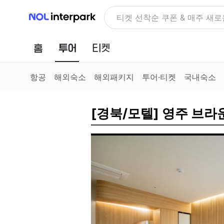
NOL 인터파크
티켓 선착순 쿠폰 & 매주 새로
홈
투어
티켓
항공
해외숙소
해외패키지
투어·티켓
국내숙소
[경북/모텔] 영주 브