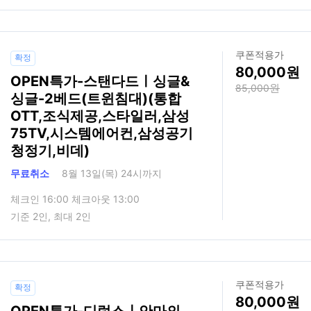
쿠폰적용가
확정
80,000
OPEN특가-스탠다드ㅣ싱글&
85,000
싱글-2베드(트윈침대)(통합
OTT,조식제공,스타일러,삼성
75TV,시스템에어컨,삼성공기
청정기,비데)
무료취소
8월 13일(목) 24시까지
체크인 16:00 체크아웃 13:00
기준 2인, 최대 2인
쿠폰적용가
확정
80,000