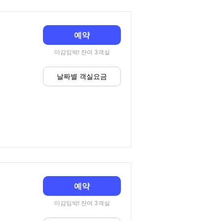
예약
마감임박! 잔여 3객실
날짜별 객실요금
예약
마감임박! 잔여 3객실