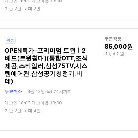
체크인 16:00 체크아웃 13:00
기준 2인, 최대 2인
쿠폰적용가
확정
85,000
OPEN특가-프리미엄 트윈ㅣ2
90,000
베드(트윈침대)(통합OTT,조식
제공,스타일러,삼성75TV,시스
템에어컨,삼성공기청정기,비
데)
무료취소
8월 13일(목) 24시까지
체크인 16:00 체크아웃 13:00
기준 2인, 최대 4인