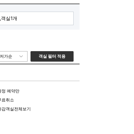
객실 필터 적용
저가순
확정 예약만
무료취소
마감객실전체보기