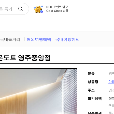
운 특가
국내놀거리
해외여행혜택
국내여행혜택
라운도트 영주중앙점
분류
경
상품평
2개
주소
경
전
할인혜택
쿠폰
등
우수회원