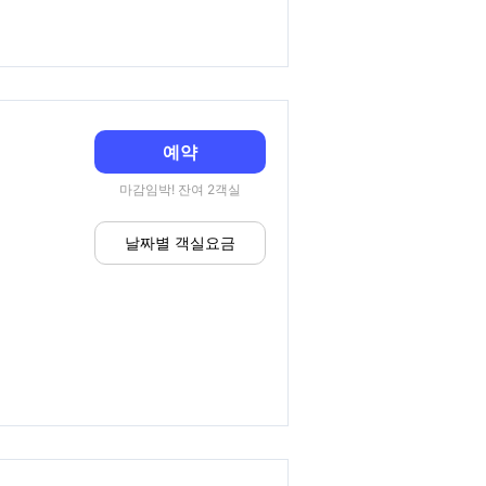
예약
마감임박! 잔여 2객실
날짜별 객실요금