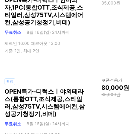
OPEN특가-디럭스ㅣ안마의
85,000
자,1PC(통합OTT,조식제공,스
타일러,삼성75TV,시스템에어
컨,삼성공기청정기,비데)
무료취소
8월 16일(일) 24시까지
체크인 16:00 체크아웃 13:00
기준 2인, 최대 2인
쿠폰적용가
확정
80,000
OPEN특가-디럭스ㅣ야외테라
85,000
스(통합OTT,조식제공,스타일
러,삼성75TV,시스템에어컨,삼
성공기청정기,비데)
무료취소
8월 16일(일) 24시까지