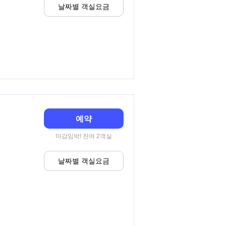
날짜별 객실요금
예약
마감임박! 잔여 2객실
날짜별 객실요금