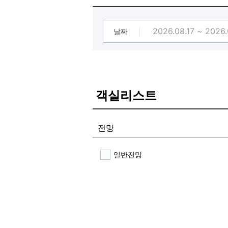
전 객실 시스템에어컨
전 객실 최신형 비데
전 객실 고데기
날짜
전 객실 무선충전기
물품보관함
[⭐조식 제공 관련⭐]
-토스트/라면조리기 다양한 조식 제
(오전7시~오전9시, 2시간 이용가능)
객실리스트
-커피 상시 제공
전망
일반전망