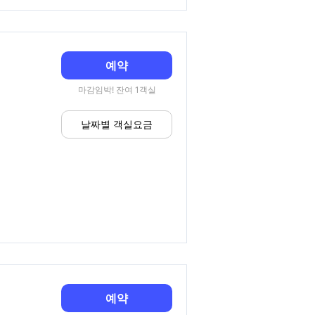
예약
마감임박! 잔여 1객실
날짜별 객실요금
예약