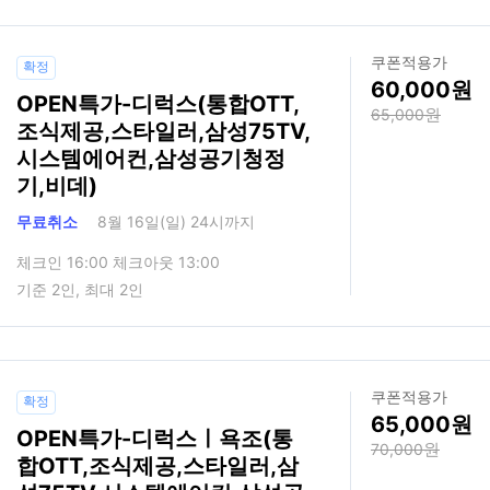
쿠폰적용가
확정
60,000
OPEN특가-디럭스(통합OTT,
65,000
조식제공,스타일러,삼성75TV,
시스템에어컨,삼성공기청정
기,비데)
무료취소
8월 16일(일) 24시까지
체크인 16:00 체크아웃 13:00
기준 2인, 최대 2인
쿠폰적용가
확정
65,000
OPEN특가-디럭스ㅣ욕조(통
70,000
합OTT,조식제공,스타일러,삼