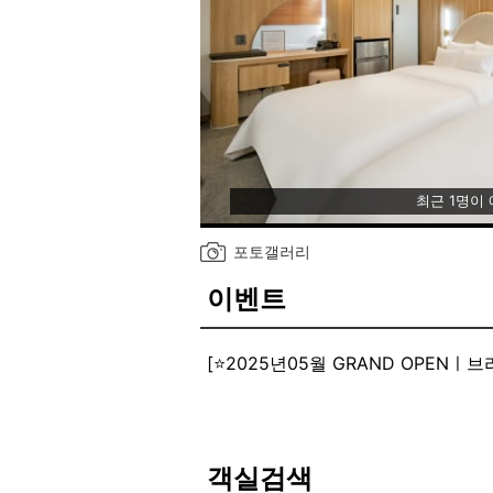
최근 1명이
포토갤러리
이벤트
[⭐2025년05월 GRAND OPEN
전 객실 통합OTT 무료시청가능
세미조식 제공ㅣ카페테리아ㅣ세탁실
전 객실 SAMSUNG 에어드레서
전 객실 SAMSUNG 대형TV
객실검색
전 객실 SAMSUNG 공기청정기