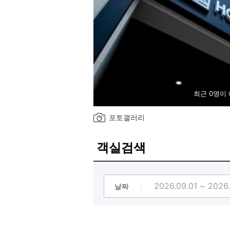
최근 0명이
포토갤러리
객실검색
날짜