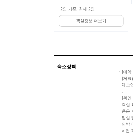
2인 기준, 최대 2인
객실정보 더보기
숙소정책
[예약
[체크
체크인 
.
[확인
객실 
용은 
입실 
연박 
※ 전