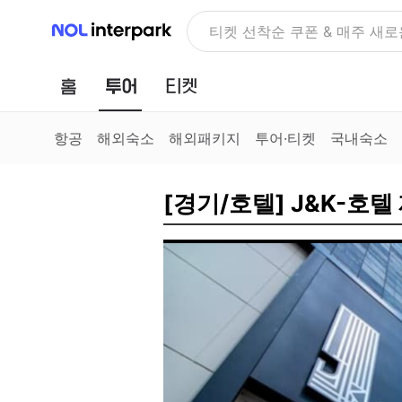
NOL 인터파크
NOLDAY, 최대 70% 여행 혜
홈
투어
티켓
항공
해외숙소
해외패키지
투어·티켓
국내숙소
[경기/호텔] J&K-호