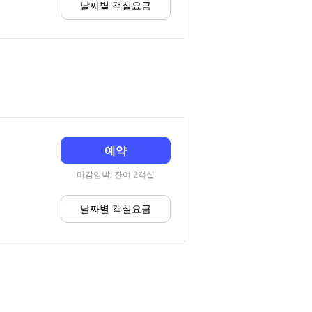
날짜별 객실요금
예약
마감임박! 잔여 2객실
날짜별 객실요금