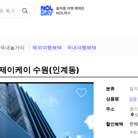
택
국내놀거리
해외여행혜택
국내여행혜택
텔 제이케이 수원(인계동)
분류
경기
상품평
0개
경기
주소
전체
할인혜택
쿠폰