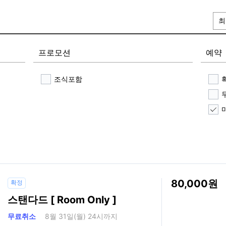
최
프로모션
예약
조식포함
80,000
확정
스탠다드 [ Room Only ]
무료취소
8월 31일(월) 24시까지