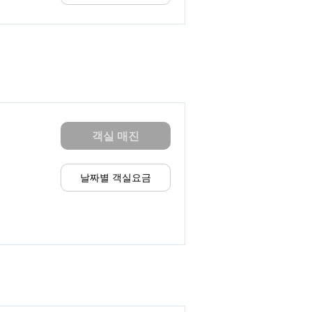
객실 매진
날짜별 객실요금