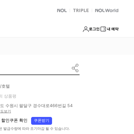
NOL
트리플
Global Interpark
로그인
내 예약
/호텔
의 상품평
도 수원시 팔달구 경수대로466번길 54
지도보기
 할인쿠폰 확인
쿠폰받기
은 발급수량에 따라 조기마감 될 수 있습니다.