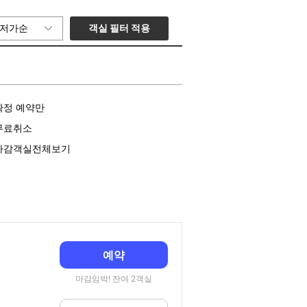
객실 필터 적용
저가순
확정 예약만
무료취소
마감객실전체보기
예약
마감임박! 잔여 2객실