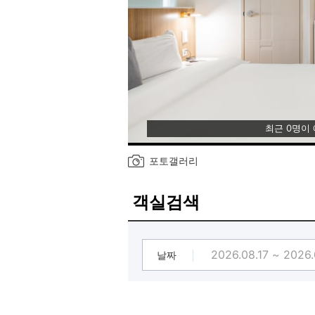
최근 0명이
포토갤러리
객실검색
날짜