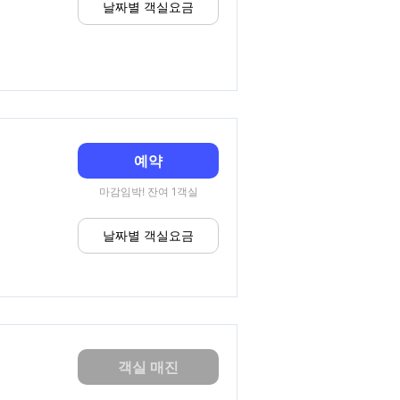
날짜별 객실요금
예약
마감임박! 잔여 1객실
날짜별 객실요금
객실 매진