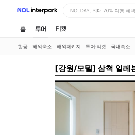
NOL 인터파크
NOLDAY, 최대 70% 여행 혜
홈
투어
티켓
항공
해외숙소
해외패키지
투어·티켓
국내숙소
[강원/모텔] 삼척 일