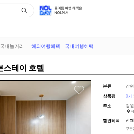
택
국내놀거리
해외여행혜택
국내여행혜택
레븐스테이 호텔
분류
강원
상품평
0개
강원
주소
전체
할인혜택
쿠폰