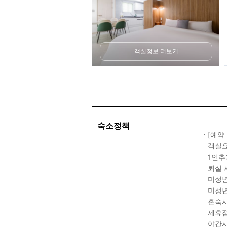
객실정보 더보기
숙소정책
[예약
객실요
1인추
퇴실 
미성년
미성년
혼숙시
제휴점
야간시