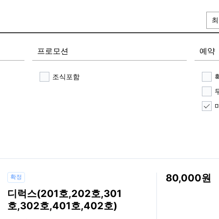
최
프로모션
예약
조식포함
80,000
확정
디럭스(201호,202호,301
호,302호,401호,402호)