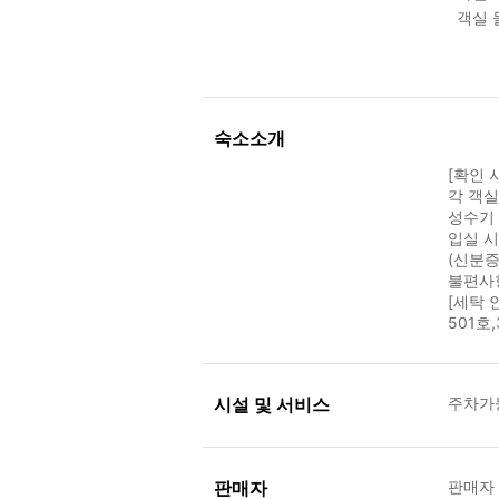
객실 
숙소소개
[확인 
각 객
성수기 
입실 
(신분증
불편사
[세탁 
501호
시설 및 서비스
주차가능
판매자
판매자