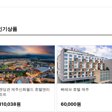
 인기상품
랜딩관 제주신화월드 호텔앤리
빠레브 호텔 제주
조트
110,038
60,000