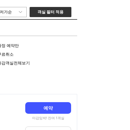
객실 필터 적용
저가순
확정 예약만
무료취소
마감객실전체보기
예약
마감임박! 잔여 1객실