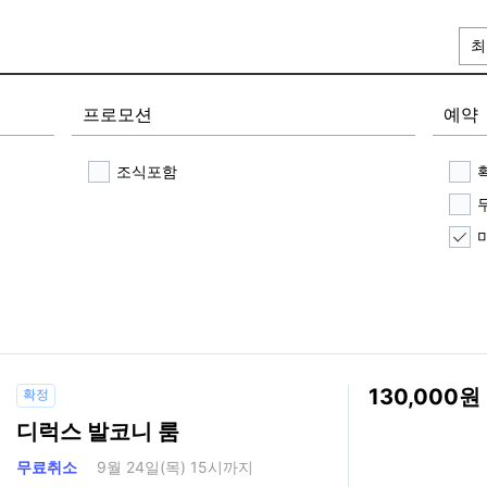
최
프로모션
예약
조식포함
130,000
확정
디럭스 발코니 룸
무료취소
9월 24일(목) 15시까지