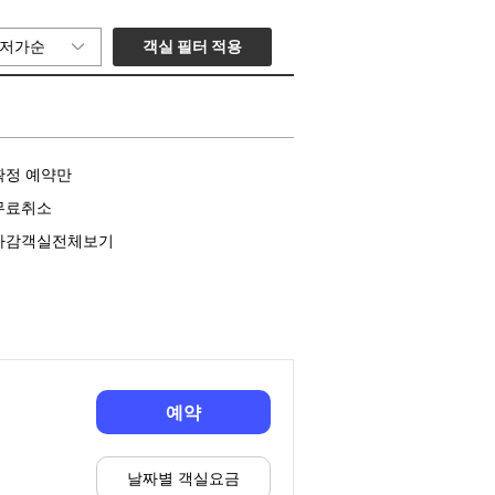
객실 필터 적용
저가순
확정 예약만
무료취소
마감객실전체보기
예약
날짜별 객실요금