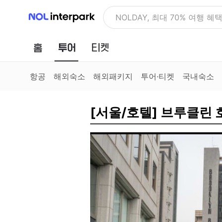
NOL 인터파크
NOLDAY, 최대 70% 여행 혜
홈
투어
티켓
항공
해외숙소
해외패키지
투어·티켓
국내숙소
[서울/호텔] 브루클린 