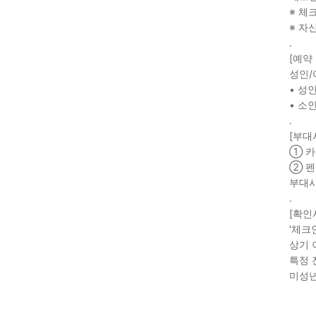
※ 체
※ 자
.
[예약
성인/
• 성인
• 소인
.
[부대
① 
② 펜
부대시
.
[확인
'체크
상기 
특정 
미성년