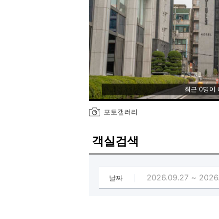
최근 0명이
포토갤러리
객실검색
날짜