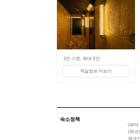
2인 기준, 최대 5인
객실정보 더보기
숙소정책
[예약
[체크
체크인 