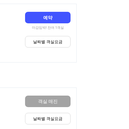
예약
마감임박! 잔여 1객실
날짜별 객실요금
객실 매진
날짜별 객실요금