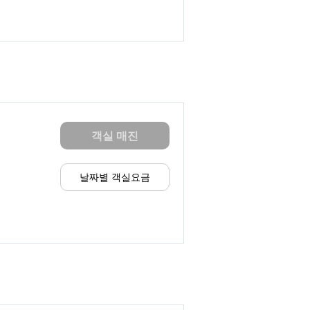
객실 매진
날짜별 객실요금