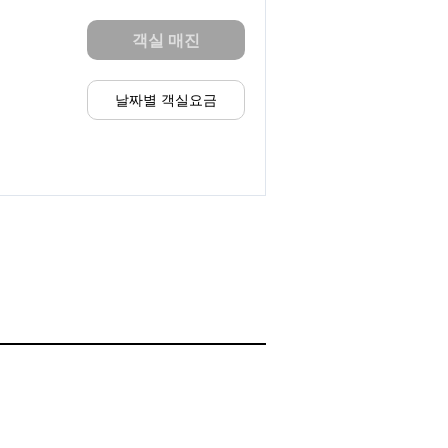
객실 매진
날짜별 객실요금