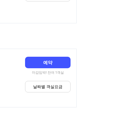
예약
마감임박! 잔여 1객실
날짜별 객실요금