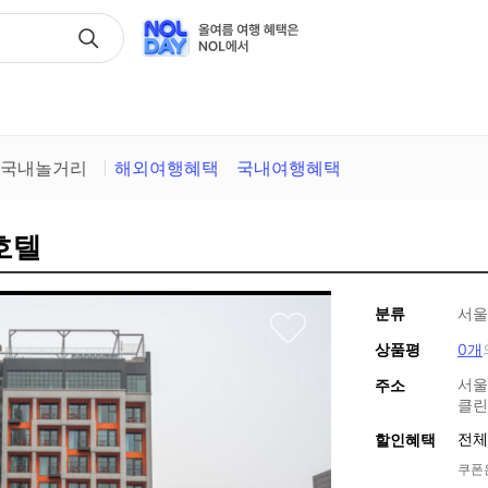
택
국내놀거리
해외여행혜택
국내여행혜택
호텔
분류
서울
상품평
0개
서울
주소
클린
전체
할인혜택
쿠폰