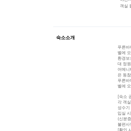
객실 
숙소소개
푸른바다
벨에 
환경보호
대 정원
어메니티
은 동
푸른바다
벨에 
[숙소 
각 객
성수기 
입실 
(신분증
불편사
[확인 