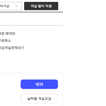
객실 필터 적용
저가순
확정 예약만
무료취소
마감객실전체보기
예약
날짜별 객실요금