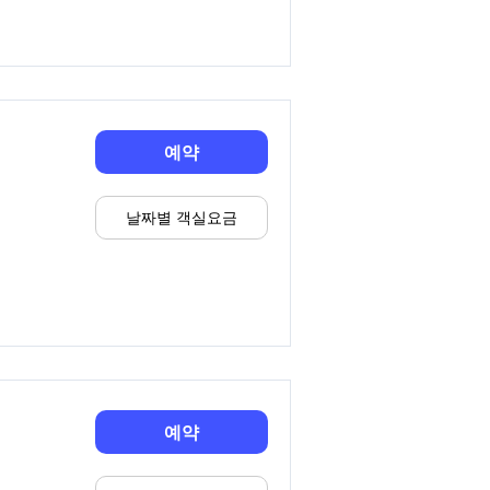
예약
날짜별 객실요금
예약