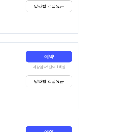
날짜별 객실요금
예약
마감임박! 잔여 1객실
날짜별 객실요금