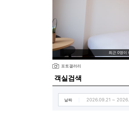
최근 0명이
포토갤러리
객실검색
날짜