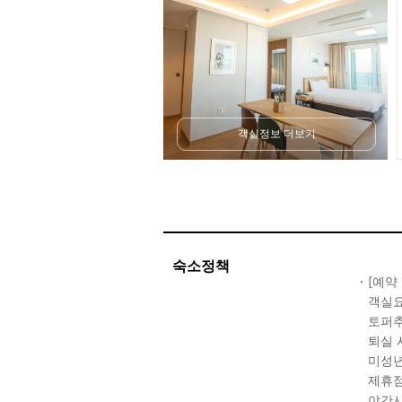
객실정보 더보기
숙소정책
[예약
객실요
토퍼추
퇴실 
미성년
제휴점
야간시