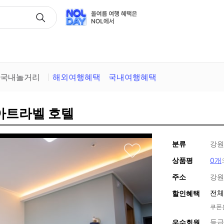
택
국내놀거리
해외여행혜택
국내여행혜택
인아트라벨 호텔
분류
강원
상품평
0개
주소
강원
전체
할인혜택
쿠폰
등급
우수회원