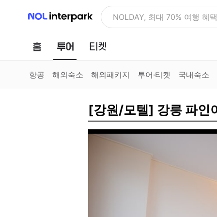
NOL 인터파크
NOLDAY, 최대 70% 여행 혜
홈
투어
티켓
항공
해외숙소
해외패키지
투어·티켓
국내숙소
[강원/모텔] 강릉 파