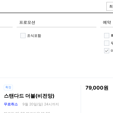
최
프로모션
예약
조식포함
79,000
확정
스탠다드 더블(비전망)
무료취소
9월 20일(일) 24시까지