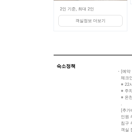
2인 기준, 최대 2인
객실정보 더보기
숙소정책
[예약
체크인
※ 2
※ 주
※ 온
.
[추가
인원 추
침구 추
객실 