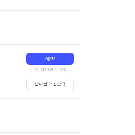
예약
마감임박! 잔여 1객실
날짜별 객실요금