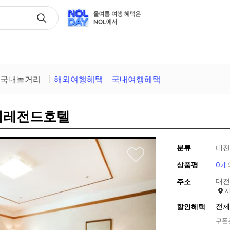
택
국내놀거리
해외여행혜택
국내여행혜택
이치레전드호텔
분류
대전
상품평
0개
대전
주소
전체
할인혜택
쿠폰