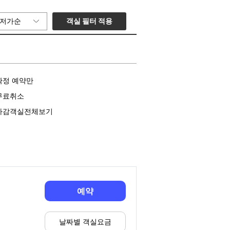
객실 필터 적용
저가순
확정 예약만
무료취소
마감객실전체보기
예약
날짜별 객실요금