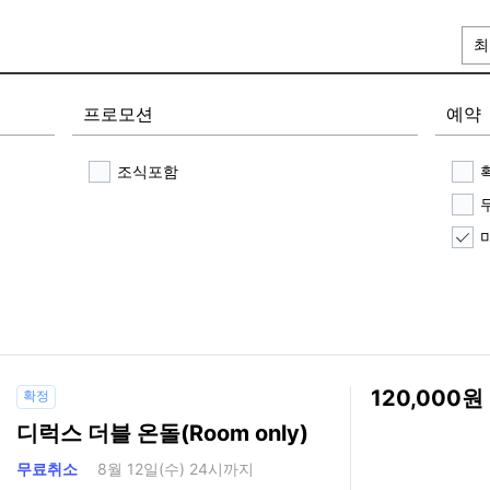
최
프로모션
예약
조식포함
120,000
확정
디럭스 더블 온돌(Room only)
무료취소
8월 12일(수) 24시까지