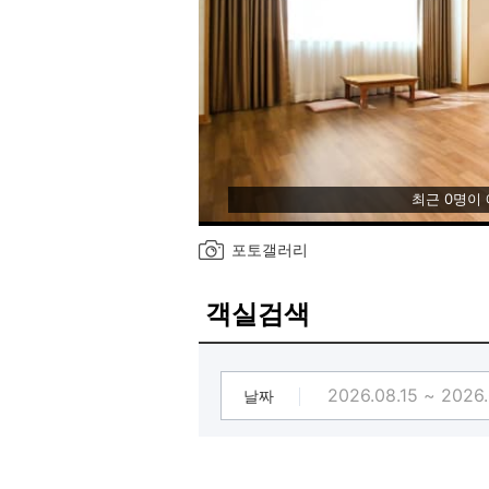
최근 0명이
포토갤러리
객실검색
날짜