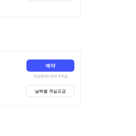
예약
마감임박! 잔여 3객실
날짜별 객실요금