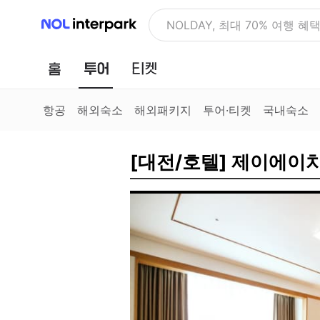
NOL 인터파크
NOLDAY, 최대 70% 여행 혜
홈
투어
티켓
항공
해외숙소
해외패키지
투어·티켓
국내숙소
[대전/호텔] 제이에