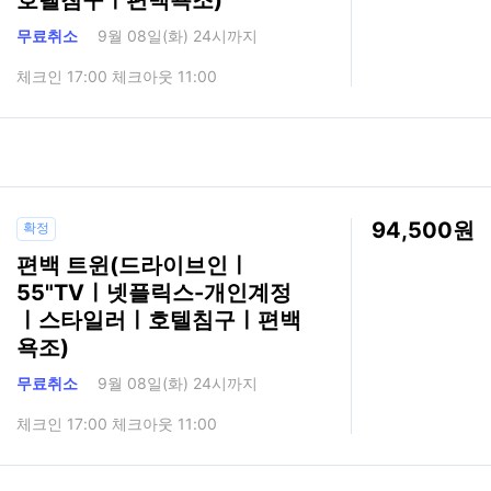
무료취소
9월 08일(화) 24시까지
체크인 17:00 체크아웃 11:00
94,500
확정
편백 트윈(드라이브인ㅣ
55"TVㅣ넷플릭스-개인계정
ㅣ스타일러ㅣ호텔침구ㅣ편백
욕조)
무료취소
9월 08일(화) 24시까지
체크인 17:00 체크아웃 11:00