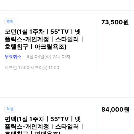
73,500
확정
모던(1실 1주차ㅣ55"TVㅣ넷
플릭스-개인계정ㅣ스타일러ㅣ
호텔침구ㅣ아크릴욕조)
무료취소
9월 08일(화) 24시까지
체크인 17:00 체크아웃 11:00
84,000
확정
편백(1실 1주차ㅣ55"TVㅣ넷
플릭스-개인계정ㅣ스타일러ㅣ
호텔침구ㅣ편백욕조)