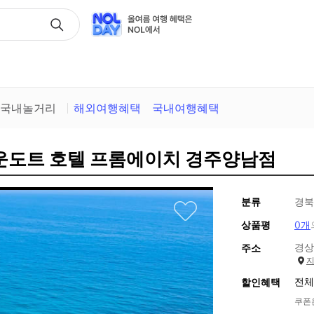
택
국내놀거리
해외여행혜택
국내여행혜택
라운도트 호텔 프롬에이치 경주양남점
분류
경북
상품평
0개
경상
주소
전체
할인혜택
쿠폰