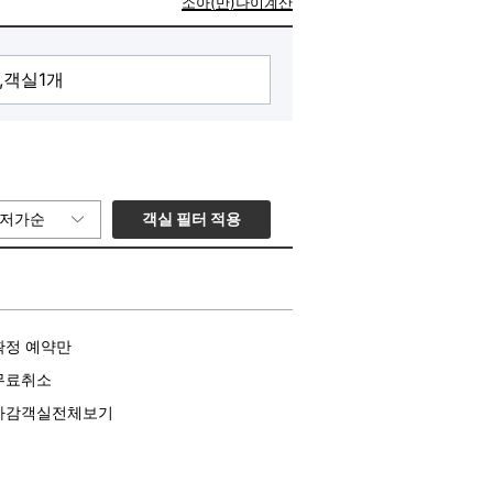
소아(만)나이계산
니다.
객실 필터 적용
저가순
확정 예약만
무료취소
마감객실전체보기