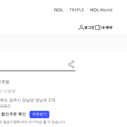
NOL
트리플
Global Interpark
로그인
내 예약
/호텔
의 상품평
북도 경주시 양남면 양남로 279
지도보기
 할인쿠폰 확인
쿠폰받기
은 발급수량에 따라 조기마감 될 수 있습니다.