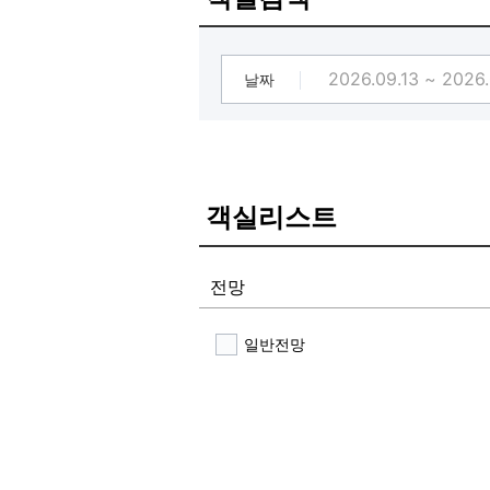
[♥️감성 일몰뷰 풀빌라 경주양남점! 
브라운도트 경주양남점을 찾아주신 모
오션뷰 풀빌라 객실에서 시원한 수영
지금 바로 예약하고, 감성 바다뷰와
날짜
[이용 안내]
ㆍ전 객실 내 튜브 2개 비치
ㆍ이용 방법 : 원형튜브 1개, 암튜브 
[꼭! 알아두세요]
ㆍ위 혜택은 해당 패키지 상품 구매 
객실리스트
전망
일반전망