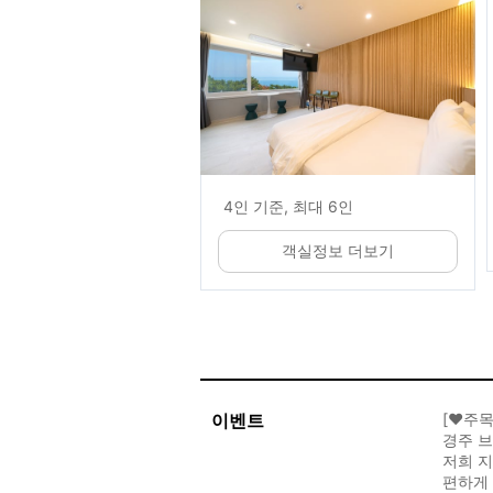
4인 기준, 최대 6인
객실정보 더보기
이벤트
[♥️주
경주 
저희 지
편하게 