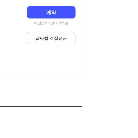
예약
마감임박! 잔여 2객실
날짜별 객실요금