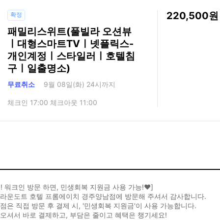
220,500
확정
패밀리스위트(풀빌라 오션뷰
ㅣ대형스마트TVㅣ넷플릭스-
개인계정ㅣ스타일러ㅣ호텔침
구ㅣ일출명소)
무료취소
9월 08일(화) 24시까지
체크인 17:00 체크아웃 11:00
목! 워크인 방문 하면, 민생회복 지원금 사용 가능!♥️]
브라운도트 호텔 프롬에이치 경주양남점에 방문해 주셔서 감사합니다.
점은 직접 방문 후 결제 시, '민생회복 지원금'이 사용 가능합니다.
오셔서 바로 결제하고, 부담은 줄이고 혜택은 챙기세요!