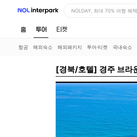
NOL 인터파크
NOLDAY, 최대 70% 여행 혜
홈
투어
티켓
항공
해외숙소
해외패키지
투어·티켓
국내숙소
[경북/호텔] 경주 브