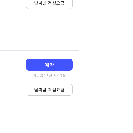
날짜별 객실요금
예약
마감임박! 잔여 2객실
날짜별 객실요금