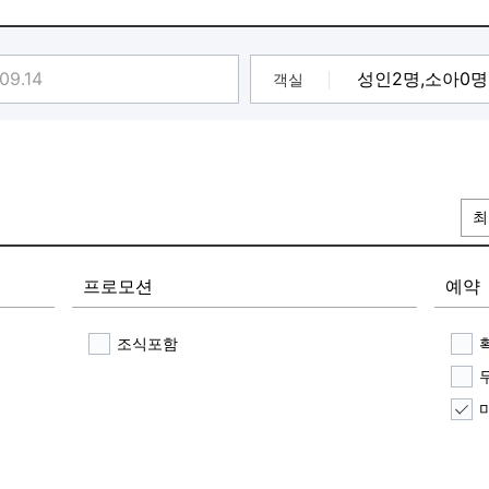
튜브 대여 이벤트♥️]
든 투숙객 여러분께 다가올 여름을 위한 특별한 추억을 선물합
을 더욱 즐겁게!
 프라이빗한 풀빌라를 만끽해보세요~
객실
1개
시에만 한정 적용됩니다.
최
프로모션
예약
조식포함