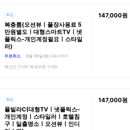
147,000
확정
복층룸(오션뷰ㅣ풀장사용료 5
만원별도ㅣ대형스마트TVㅣ넷
플릭스-개인계정필요ㅣ스타일
러)
무료취소
9월 08일(화) 24시까지
체크인 17:00 체크아웃 11:00
147,000
확정
풀빌라C(대형TVㅣ넷플릭스-
개인계정ㅣ스타일러ㅣ호텔침
구ㅣ일출명소ㅣ오션뷰ㅣ인디