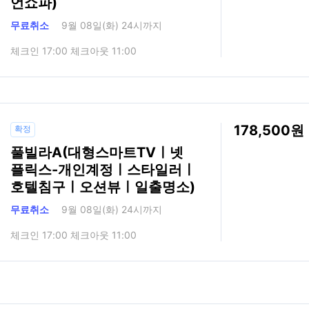
언쇼파)
무료취소
9월 08일(화) 24시까지
체크인 17:00 체크아웃 11:00
178,500
확정
풀빌라A(대형스마트TVㅣ넷
플릭스-개인계정ㅣ스타일러ㅣ
호텔침구ㅣ오션뷰ㅣ일출명소)
무료취소
9월 08일(화) 24시까지
체크인 17:00 체크아웃 11:00