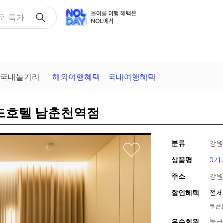
택
국내놀거리
해외여행혜택
국내여행혜택
운드호텔 남춘천역점
분류
강원
상품평
0개
주소
강원
전체
할인혜택
쿠폰
등급
우수회원