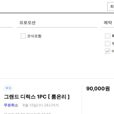
최
프로모션
예약
조식포함
90,000
확정
그랜드 디럭스 1PC [ 룸온리 ]
무료취소
8월 12일(수) 24시까지