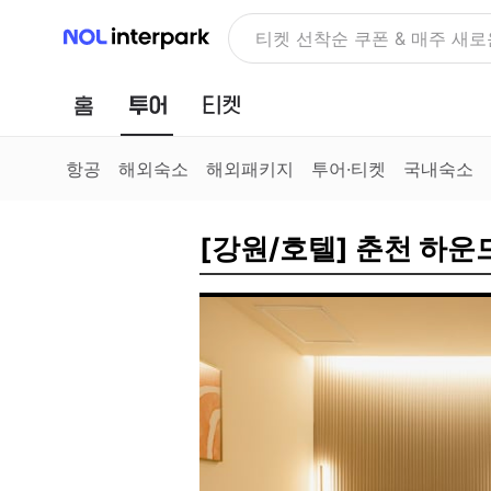
NOL 인터파크
NOLDAY, 최대 70% 여행 혜
홈
투어
티켓
항공
해외숙소
해외패키지
투어·티켓
국내숙소
[강원/호텔] 춘천 하