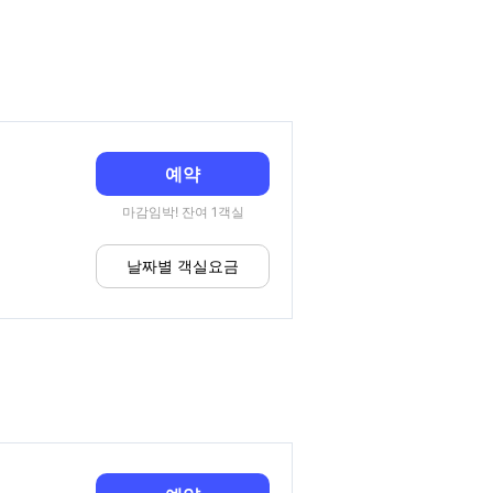
예약
마감임박! 잔여 1객실
날짜별 객실요금