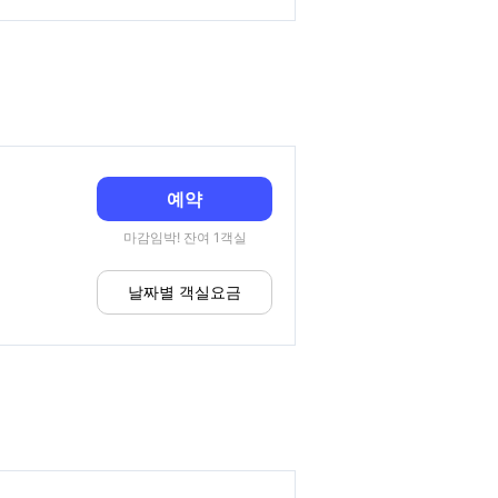
예약
마감임박! 잔여 1객실
날짜별 객실요금