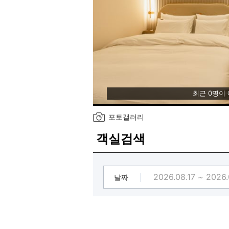
최근 0명이
포토갤러리
객실검색
날짜