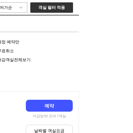
객실 필터 적용
저가순
확정 예약만
무료취소
마감객실전체보기
예약
마감임박! 잔여 1객실
날짜별 객실요금