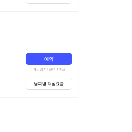
예약
마감임박! 잔여 1객실
날짜별 객실요금