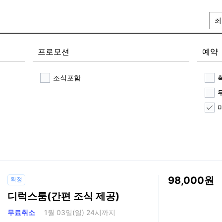
최
프로모션
예약
조식포함
98,000
확정
디럭스룸(간편 조식 제공)
무료취소
1월 03일(일) 24시까지