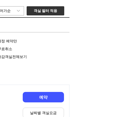
객실 필터 적용
저가순
확정 예약만
무료취소
마감객실전체보기
예약
날짜별 객실요금