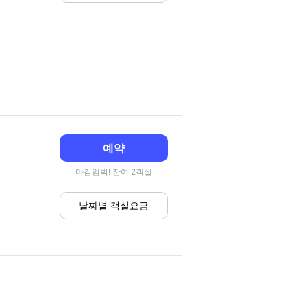
예약
마감임박! 잔여 2객실
날짜별 객실요금