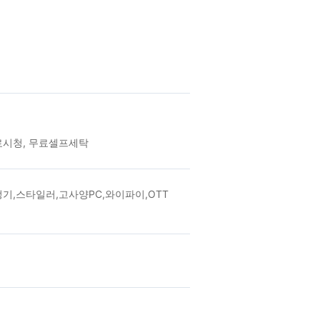
종무료시청, 무료셀프세탁
기,스타일러,고사양PC,와이파이,OTT