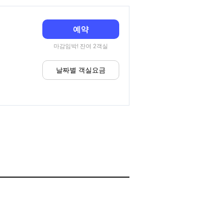
예약
마감임박! 잔여 2객실
날짜별 객실요금