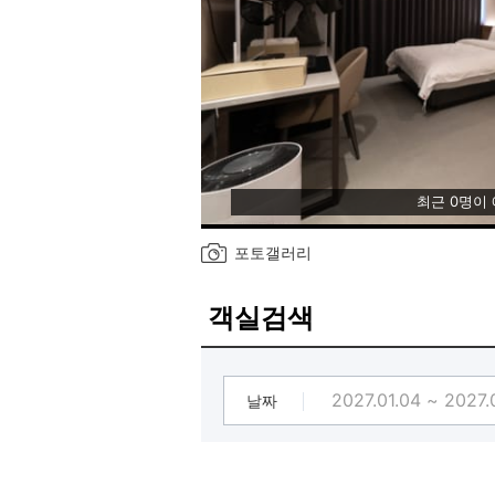
최근 0명이
포토갤러리
객실검색
날짜