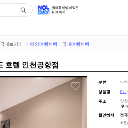
산피크닉
국내놀거리
해외여행혜택
국내여행혜택
운드 호텔 인천공항점
분류
인천
상품평
0개
인천
주소
전체
할인혜택
쿠폰