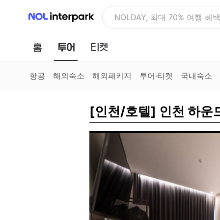
NOL 인터파크
공연과 피크닉을 함께! 반석
홈
투어
티켓
항공
해외숙소
해외패키지
투어·티켓
국내숙소
[인천/호텔] 인천 하