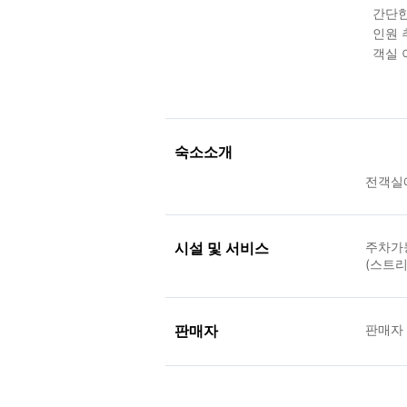
간단한
인원 추
객실 
숙소소개
전객실에
시설 및 서비스
주차가
(스트리
판매자
판매자