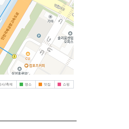
행사/축제
명소
맛집
쇼핑