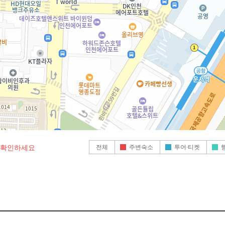
전체
주변숙소
투어·티켓
로 확인하세요