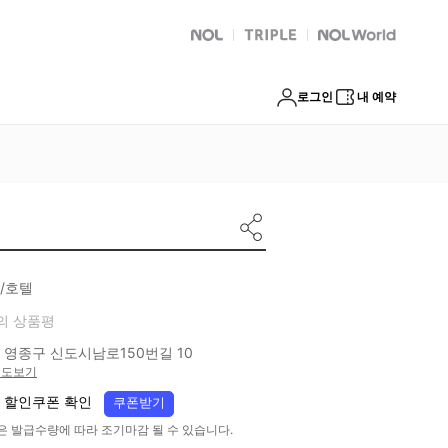
NOL
트리플
Global Interpark
로그인
내 예약
/호텔
의 상품평
 영종구 신도시남로150번길 10
지도보기
 할인쿠폰 확인
쿠폰받기
은 발급수량에 따라 조기마감 될 수 있습니다.