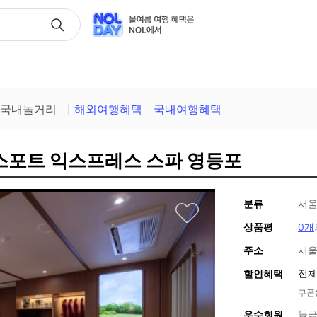
택
국내놀거리
해외여행혜택
국내여행혜택
패스포트 익스프레스 스파 영등포
분류
서울
상품평
0개
주소
서울
전체
할인혜택
쿠폰
등급
우수회원