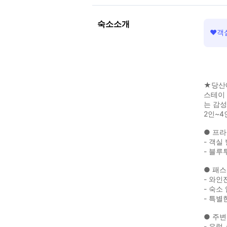
숙소소개
❤️
★당산
스테이 
는 감성
2인~4
● 프라
- 객실
- 블루
● 패
- 와인
- 숙소
- 특별
● 주변
- 유럽