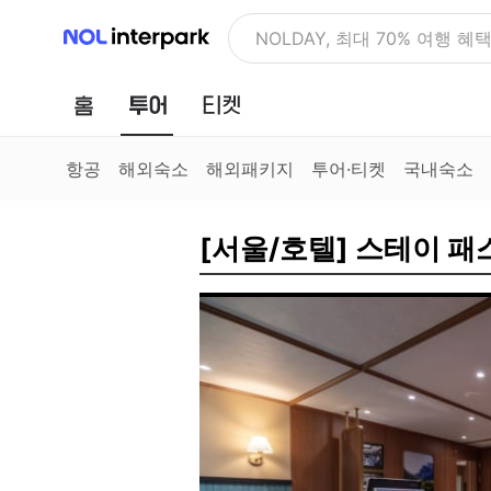
NOL 인터파크
NOLDAY, 최대 70% 여행 혜
홈
투어
티켓
항공
해외숙소
해외패키지
투어·티켓
국내숙소
[서울/호텔] 스테이 