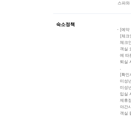
스파와 
숙소정책
[예약
[체크
체크인
객실 
에 따
퇴실 
.
[확인
미성년
미성년
입실 
제휴점
야간시
객실 