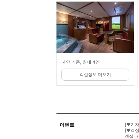
4인 기준, 최대 4인
객실정보 더보기
이벤트
[♥️
[♥️객
객실 내