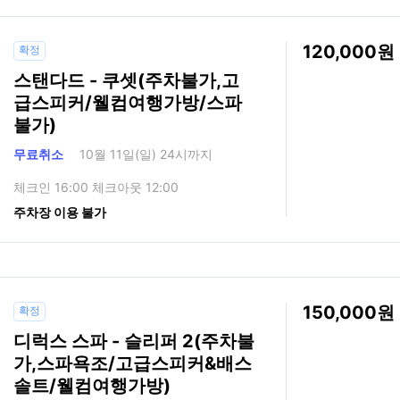
120,000
확정
스탠다드 - 쿠셋(주차불가,고
급스피커/웰컴여행가방/스파
불가)
무료취소
10월 11일(일) 24시까지
체크인 16:00 체크아웃 12:00
주차장 이용 불가
150,000
확정
디럭스 스파 - 슬리퍼 2(주차불
가,스파욕조/고급스피커&배스
솔트/웰컴여행가방)