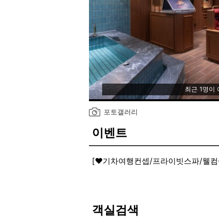
최근 1명이
포토갤러리
이벤트
[♥️기차여행컨셉/프라이빗스파/웰컴
[♥️객실 내 고급 스파 시설/고급 배스
객실 내 조적욕조 스파 시설 보유
스파와 함께할 수 있는 고급 배스솔
객실검색