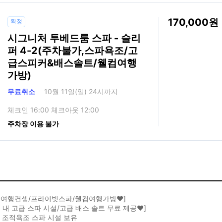
170,000
확정
시그니처 투베드룸 스파 - 슬리
퍼 4-2(주차불가,스파욕조/고
급스피커&배스솔트/웰컴여행
가방)
무료취소
10월 11일(일) 24시까지
체크인 16:00 체크아웃 12:00
주차장 이용 불가
기차여행컨셉/프라이빗스파/웰컴여행가방♥️]
실 내 고급 스파 시설/고급 배스 솔트 무료 제공♥️]
 조적욕조 스파 시설 보유