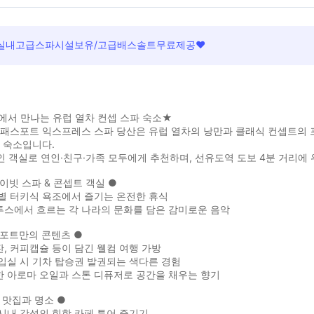
객실내고급스파시설보유/고급배스솔트무료제공❤️
에서 만나는 유럽 열차 컨셉 스파 숙소★
패스포트 익스프레스 스파 당산은 유럽 열차의 낭만과 클래식 컨셉트의 
 숙소입니다.
인 객실로 연인·친구·가족 모두에게 추천하며, 선유도역 도보 4분 거리에 
이빗 스파 & 콘셉트 객실 ●
 별 터키식 욕조에서 즐기는 온전한 휴식
투스에서 흐르는 각 나라의 문화를 담은 감미로운 음악
스포트만의 콘텐츠 ●
잔, 커피캡슐 등이 담긴 웰컴 여행 가방
 입실 시 기차 탑승권 발권되는 색다른 경험
한 아로마 오일과 스톤 디퓨저로 공간을 채우는 향기
 맛집과 명소 ●
 시내 감성의 힙합 카페 투어 즐기기