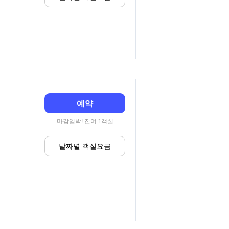
예약
마감임박! 잔여 1객실
날짜별 객실요금