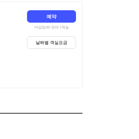
예약
마감임박! 잔여 1객실
날짜별 객실요금