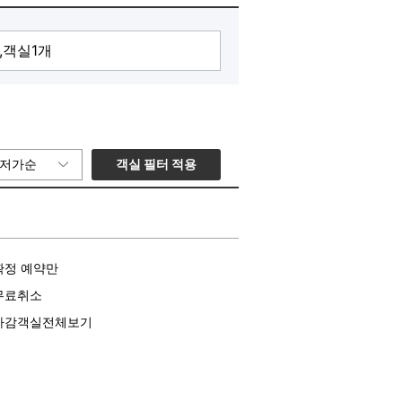
객실 필터 적용
저가순
확정 예약만
무료취소
마감객실전체보기