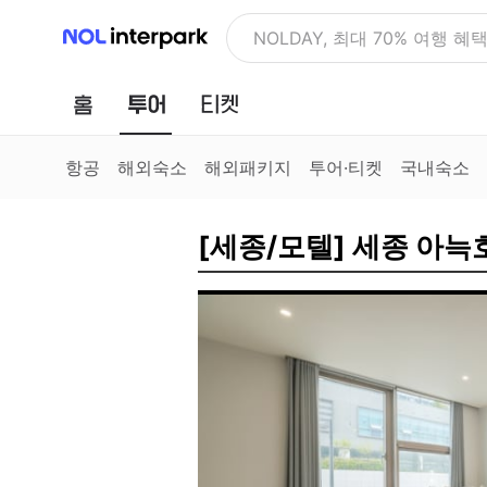
NOL 인터파크
NOLDAY, 최대 70% 여행 혜
홈
투어
티켓
항공
해외숙소
해외패키지
투어·티켓
국내숙소
[세종/모텔] 세종 아늑