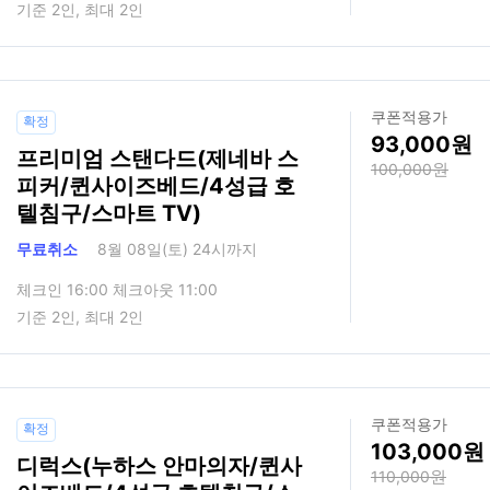
기준 2인, 최대 2인
쿠폰적용가
확정
93,000
프리미엄 스탠다드(제네바 스
100,000
피커/퀸사이즈베드/4성급 호
텔침구/스마트 TV)
무료취소
8월 08일(토) 24시까지
체크인 16:00 체크아웃 11:00
기준 2인, 최대 2인
쿠폰적용가
확정
103,000
디럭스(누하스 안마의자/퀸사
110,000