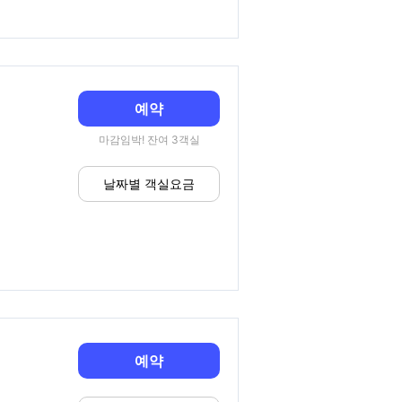
예약
마감임박! 잔여 3객실
날짜별 객실요금
예약