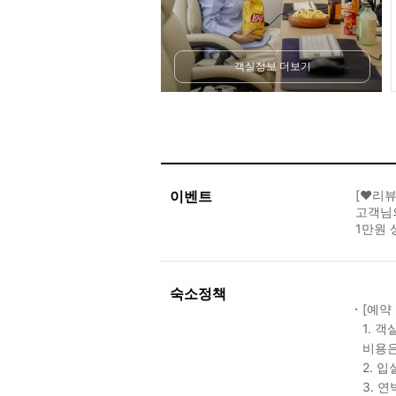
객실정보 더보기
이벤트
[❤️리
고객님
1만원
숙소정책
[예약
1. 
비용은
2. 
3. 