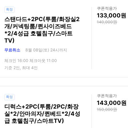
쿠폰적용가
확정
133,000
스탠다드+2PC(투룸/화장실2
140,000
개/커넥팅룸/퀸사이즈베드
*2/4성급 호텔침구/스마트
TV)
무료취소
8월 08일(토) 24시까지
체크인 16:00 체크아웃 11:00
기준 2인, 최대 4인
쿠폰적용가
확정
143,000
디럭스+2PC(투룸/2PC/화장
150,000
실*2/안마의자/퀸베드*2/4성
급 호텔침구/스마트TV)