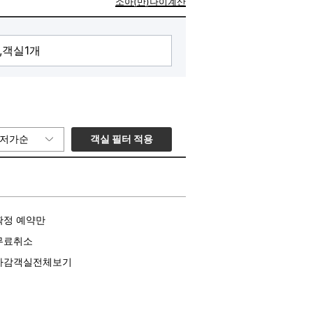
소아(만)나이계산
객실 필터 적용
저가순
확정 예약만
무료취소
마감객실전체보기