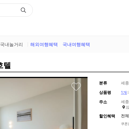
택
국내놀거리
해외여행혜택
국내여행혜택
호텔
분류
세종
상품평
1개
세종
주소
전체
할인혜택
쿠폰