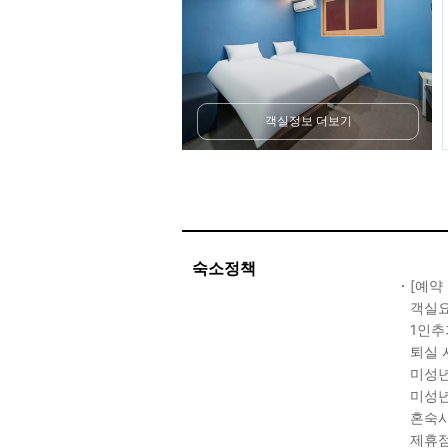
객실정보 더보기
숙소정책
[예약
객실요
1인추
퇴실 
미성년
미성년
혼숙시
제휴점