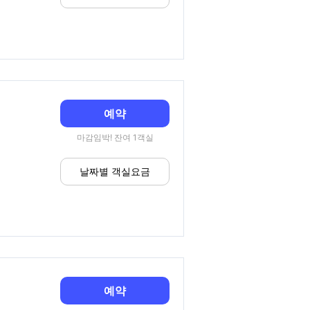
예약
마감임박! 잔여 1객실
날짜별 객실요금
예약