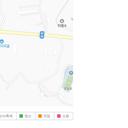
행사/축제
명소
맛집
쇼핑