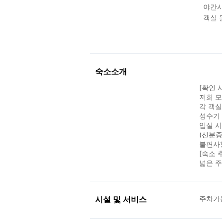
야간시
객실 
숙소소개
[확인 
저희 
각 객
성수기 
입실 
(신분증
불편사
[숙소 
넓은 
시설 및 서비스
주차가