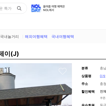
택
국내놀거리
해외여행혜택
국내여행혜택
제이(J)
분류
충남
상품평
0개
주소
충청
전체
할인혜택
쿠폰
등급
우수회원