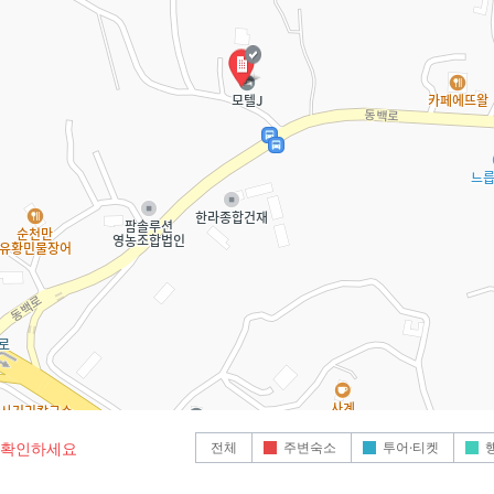
전체
주변숙소
투어·티켓
로 확인하세요