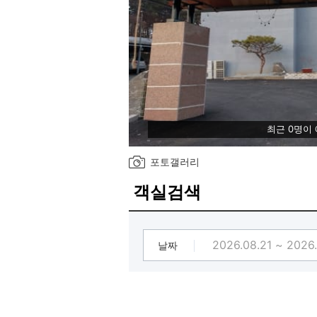
최근 0명이
포토갤러리
객실검색
날짜