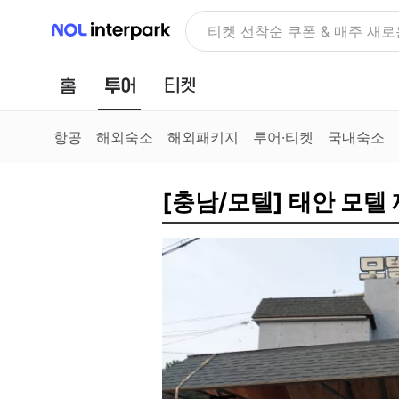
NOL 인터파크
NOLDAY, 최대 70% 여행 혜
홈
투어
티켓
항공
해외숙소
해외패키지
투어·티켓
국내숙소
[충남/모텔] 태안 모텔 