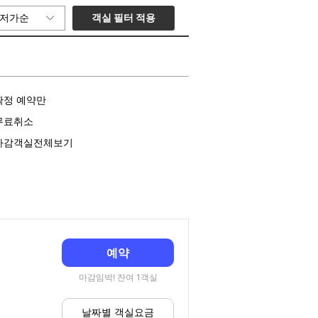
객실 필터 적용
저가순
확정 예약만
무료취소
마감객실전체보기
예약
마감임박! 잔여 1객실
날짜별 객실요금