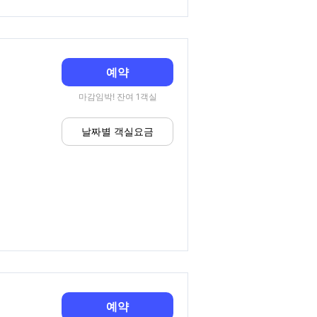
예약
마감임박! 잔여 1객실
날짜별 객실요금
예약