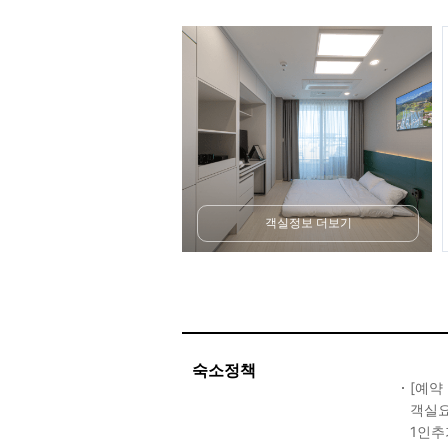
객실정보 더보기
숙소정책
[예약
객실요
1인추