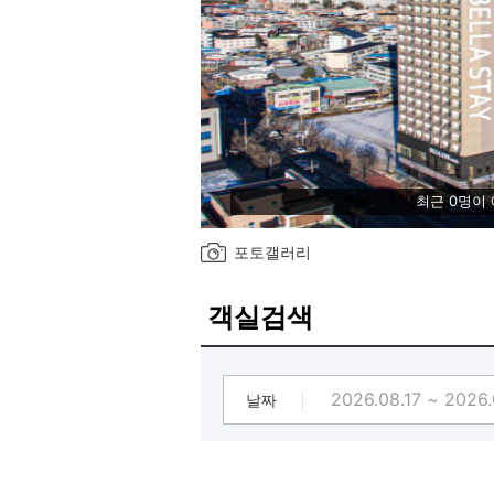
최근 0명이
포토갤러리
객실검색
날짜