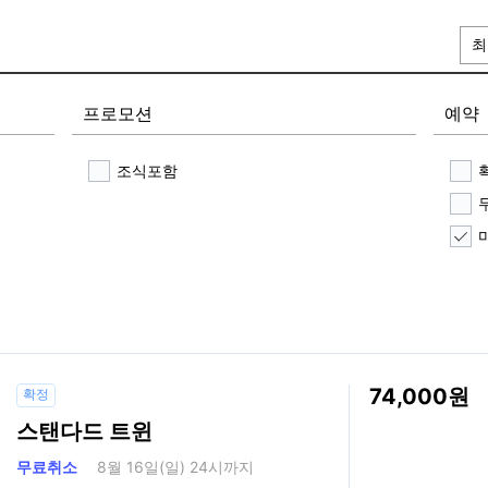
최
프로모션
예약
조식포함
74,000
확정
스탠다드 트윈
무료취소
8월 16일(일) 24시까지