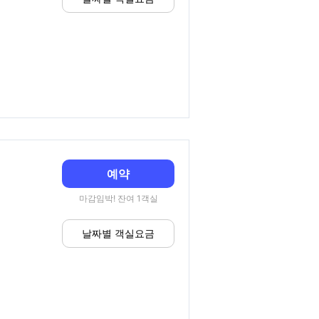
예약
마감임박! 잔여 1객실
날짜별 객실요금