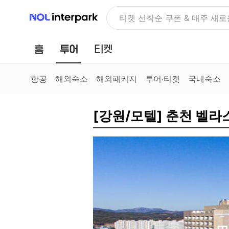
NOL 인터파크
NOLDAY, 최대 70% 여행 혜
홈
투어
티켓
항공
해외숙소
해외패키지
투어·티켓
국내숙소
[강원/모텔] 춘천 벨