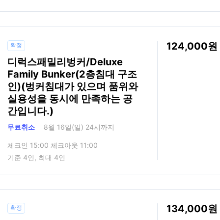
124,000
확정
디럭스패밀리벙커/Deluxe
Family Bunker(2층침대 구조
인)(벙커침대가 있으며 품위와
실용성을 동시에 만족하는 공
간입니다.)
무료취소
8월 16일(일) 24시까지
체크인 15:00 체크아웃 11:00
기준 4인, 최대 4인
134,000
확정