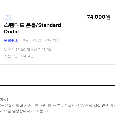
74,000
마감
스탠다드 온돌/Standard
Ondol
무료취소
8월 16일(일) 24시까지
체크인 15:00 체크아웃 11:00
기준 2인, 최대 4인
 공지]
금은 2인 입실 기준이며, 파티룸 등 특수객실의 경우, 직접 입실 인원 
가 요금 발생합니다.(숙소문의)