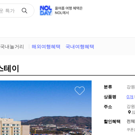
택
국내놀거리
해외여행혜택
국내여행혜택
라스테이
분류
강원
상품평
0개
강원
주소
전체
할인혜택
쿠폰