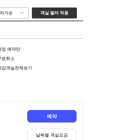
객실 필터 적용
저가순
확정 예약만
무료취소
마감객실전체보기
예약
날짜별 객실요금