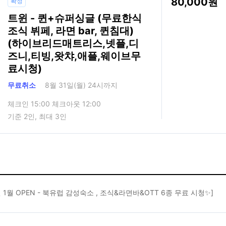
80,000
확정
트윈 - 퀸+슈퍼싱글 (무료한식
조식 뷔페, 라면 bar, 퀸침대)
(하이브리드매트리스,넷플,디
즈니,티빙,왓챠,애플,웨이브무
료시청)
무료취소
8월 31일(월) 24시까지
체크인 15:00 체크아웃 12:00
기준 2인, 최대 3인
년 1월 OPEN - 북유럽 감성숙소 , 조식&라면바&OTT 6종 무료 시청✨]