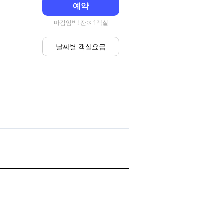
예약
마감임박! 잔여 1객실
날짜별 객실요금