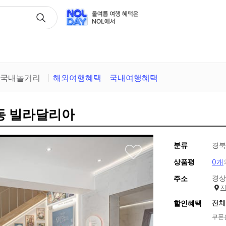
택
국내놀거리
해외여행혜택
국내여행혜택
잠동 빌라달리아
분류
경북
상품평
0개
경상
주소
전체
할인혜택
쿠폰