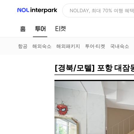
NOL 인터파크
NOLDAY, 최대 70% 여행 혜
홈
투어
티켓
항공
해외숙소
해외패키지
투어·티켓
국내숙소
[경북/모텔] 포항 대