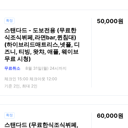
50,000
확정
스탠다드 - 도보전용 (무료한
식조식뷔페,라면bar,퀸침대)
(하이브리드매트리스,넷플, 디
즈니, 티빙, 왓챠, 애플, 웨이브
무료 시청)
무료취소
8월 31일(월) 24시까지
체크인 15:00 체크아웃 12:00
기준 2인, 최대 2인
60,000
확정
스탠다드 (무료한식조식뷔페,