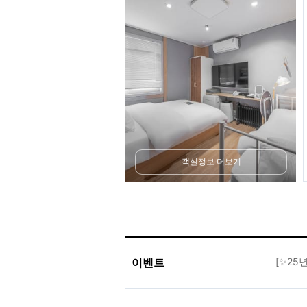
객실정보 더보기
이벤트
[✨25