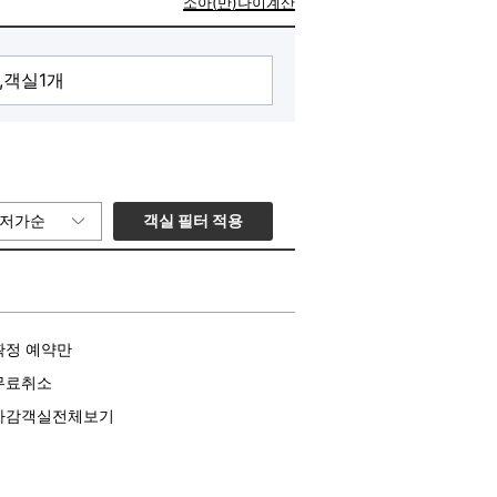
소아(만)나이계산
객실 필터 적용
저가순
확정 예약만
무료취소
마감객실전체보기