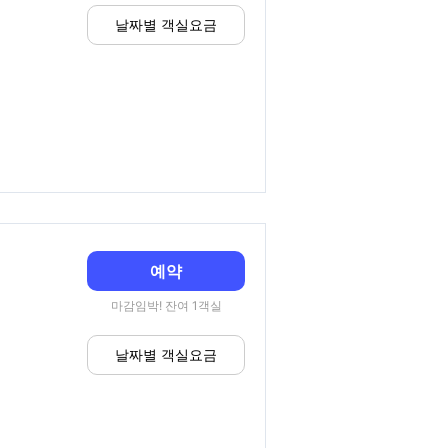
날짜별 객실요금
예약
마감임박! 잔여 1객실
날짜별 객실요금