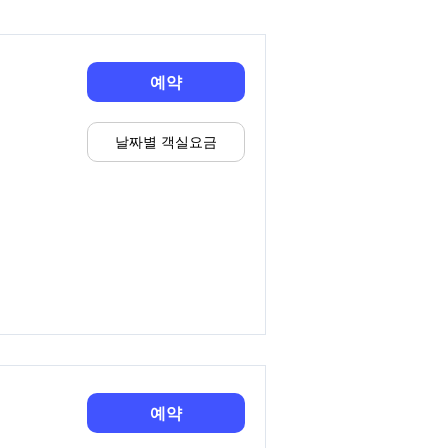
예약
날짜별 객실요금
예약