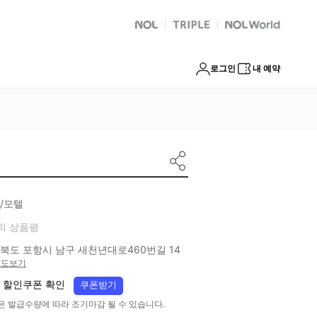
NOL
트리플
Global Interpark
로그인
내 예약
/모텔
의 상품평
북도 포항시 남구 새천년대로460번길 14
지도보기
 할인쿠폰 확인
쿠폰받기
은 발급수량에 따라 조기마감 될 수 있습니다.