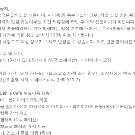
 공지]
금은 2인 입실 기준이며, 파티룸 등 특수객실의 경우, 직접 입실 인원 
자의 입실 가능여부는 직접 제휴점에 확인 후 예약 진행하시기 바랍니다
자 혼숙예약으로 인해 발생하는 입실 거부에 대해서는 취소/환불이 불가
 사정에 의한 취소 발생 시 100% 환불 처리됩니다.
 사정으로 객실 정보가 수시로 변경될 수 있습니다. 이로 인한 불이익은
시설 및 테마]
조식 (3가지 요리,5가지 반찬,국,소세지빵) , 라면바 추가요청
이용 시간 : 오전 7시~9시 (월,토요일 아침 조식 휴무) , 업장사정상 변동
맨션6 호텔 지하 카페테리아(대잠동 923-3)
a Dahlia Cafe 무료이용 (1층)
바 - 봉지아이스크림 제공
급 멀티마 에어 하이브리드 매트리스 - 파이어가드 패딩+에어 메모리폼
럽풍 감성 숙소
갤러리 (애니메이션)
치드로 최적의 휴식 제공
기, 건조기 무료 이용 (옥상)