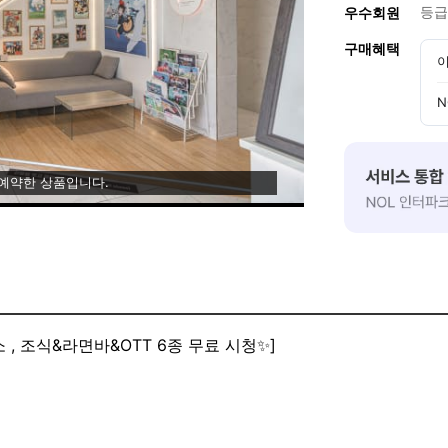
등급
우수회원
구매혜택
이
N
 예약한 상품입니다.
[✨25년 1월 OPEN - 북유럽 감성숙소 , 조식&라면바&OTT 6종 무료 시청✨]