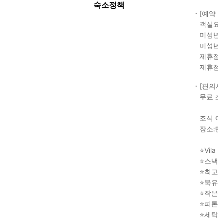
숙소정책
[예약
객실요
미성년
미성년
제휴점
제휴점
[편의
무료 
조식 
장소:
⭐Vil
⭐스낵
⭐최고
⭐북유
⭐작은
⭐피톤
⭐세탁