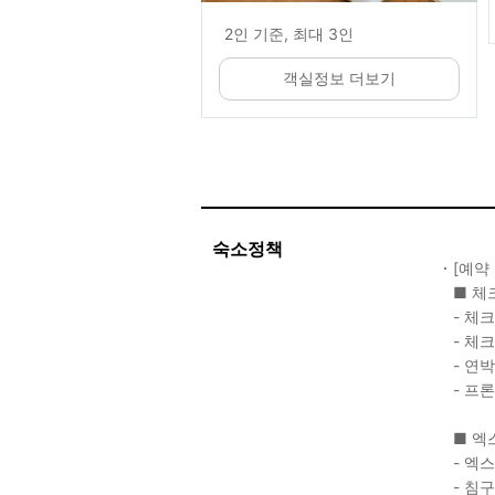
2인 기준, 최대 3인
객실정보 더보기
숙소정책
[예약
■ 체
- 체크
- 체크
- 연
- 프론
■ 엑
- 엑
- 침구