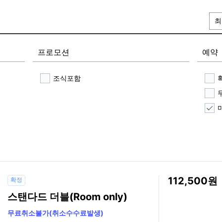
최
프로모션
예약
조식포함
112,500
확정
스탠다드 더블(Room only)
무료취소불가(취소수수료발생)