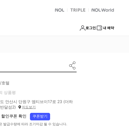
NOL
트리플
Global Interpark
로그인
내 예약
/호텔
의 상품평
도 안산시 단원구 엠티브이17로 23 (더하
반달섬2)
지도보기
 할인쿠폰 확인
쿠폰받기
은 발급수량에 따라 조기마감 될 수 있습니다.