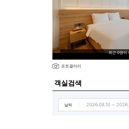
최근 0명이
포토갤러리
객실검색
날짜