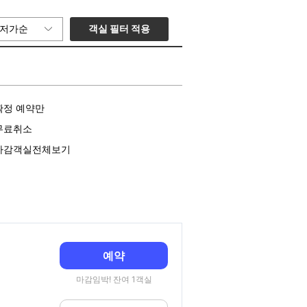
객실 필터 적용
저가순
확정 예약만
무료취소
마감객실전체보기
예약
마감임박! 잔여 1객실