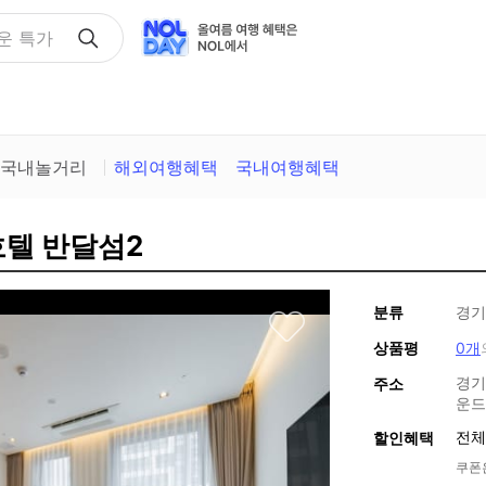
택
국내놀거리
해외여행혜택
국내여행혜택
호텔 반달섬2
분류
경기
상품평
0개
경기
주소
운드
전체
할인혜택
쿠폰