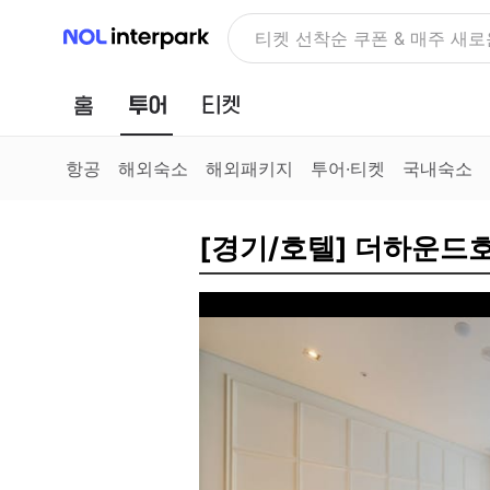
NOL 인터파크
NOLDAY, 최대 70% 여행 혜
홈
투어
티켓
항공
해외숙소
해외패키지
투어·티켓
국내숙소
[경기/호텔] 더하운드