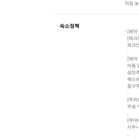
직접 농
숙소정책
[예약
[체크
체크인
.
[예약
아동 
성인추가
엑스트라
침구추가
.
[주차
무료 
.
[부대
사우나
.