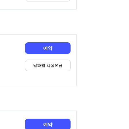
예약
날짜별 객실요금
예약