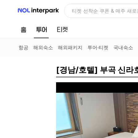
NOL 인터파크
NOLDAY, 최대 70% 여행 혜
홈
투어
티켓
항공
해외숙소
해외패키지
투어·티켓
국내숙소
[경남/호텔] 부곡 신라