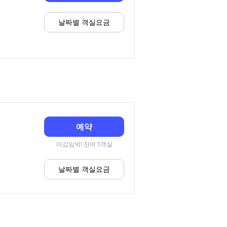
날짜별 객실요금
예약
마감임박! 잔여 1객실
날짜별 객실요금