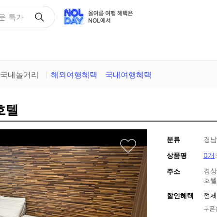
택
국내놀거리
해외여행혜택
국내여행혜택
호텔
분류
경남
상품평
0개
경상
주소
호텔
전체
할인혜택
쿠폰