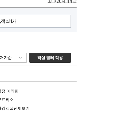
소아(만)나이계산
객실 필터 적용
저가순
확정 예약만
무료취소
마감객실전체보기