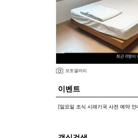
최근 0명이
포토갤러리
이벤트
[일요일 조식 시래기국 사전 예약 안
1.가격: 8000원. 2. 시간:7:30~9:3
@예약 시 아래 내용을 보내주세요.
-성함 -날짜/시간 -인원
직접 농사 지은 재료로 정성껏 준비
객실검색