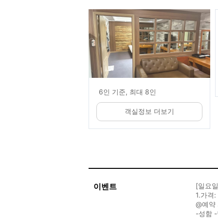
6인 기준, 최대 8인
객실정보 더보기
이벤트
[일요일
1.가격:
@예약 
-성함 