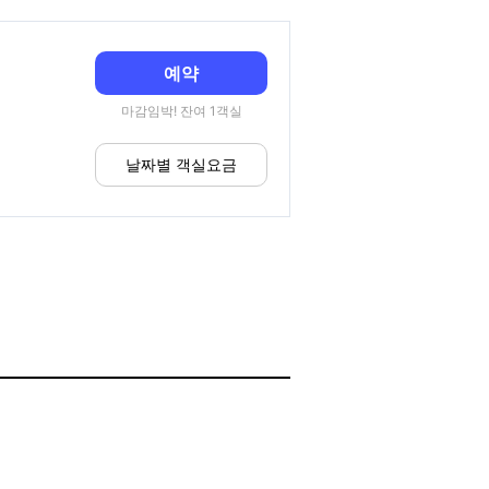
예약
마감임박! 잔여 1객실
날짜별 객실요금