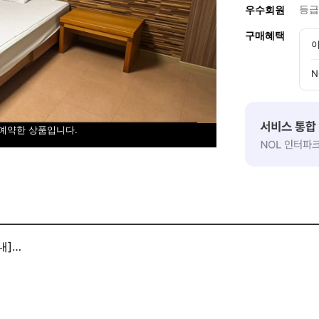
등급
우수회원
구매혜택
이
N
 예약한 상품입니다.
내]
0. 3. 메뉴: 시래기국 외 3종
해 드리겠습니다.