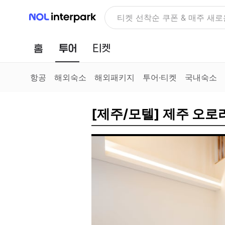
NOL 인터파크
NOLDAY, 최대 70% 여행 혜
홈
투어
티켓
항공
해외숙소
해외패키지
투어·티켓
국내숙소
[제주/모텔] 제주 오