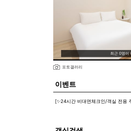
최근 0명이
포토갤러리
이벤트
[✨24시간 비대면체크인/객실 전용 
숙박객 유수암 파스쿠찌 10% 할인
객실검색