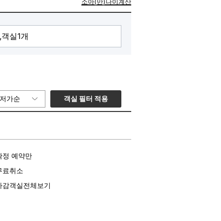
소아(만)나이계산
객실 필터 적용
저가순
확정 예약만
무료취소
마감객실전체보기