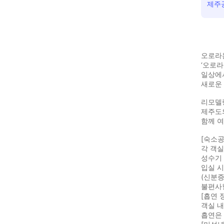
제주
오로라는
‘오로라
일상에
새로운 
리모델
제주도
함께 
[숙소공
각 객
성수기 
입실 
(신분증
불편사
[흡연 
객실 내
흡연은 