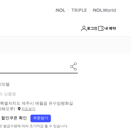
NOL
트리플
Global Interpark
로그인
내 예약
/모텔
의 상품평
특별자치도 제주시 애월읍 유수암평화길
 (해모루)
지도보기
 할인쿠폰 확인
쿠폰받기
은 발급수량에 따라 조기마감 될 수 있습니다.