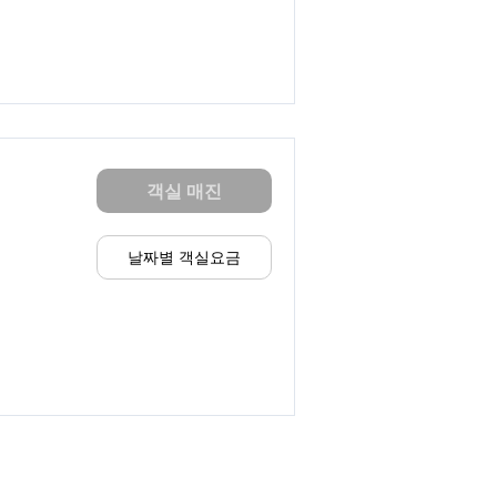
객실 매진
날짜별 객실요금