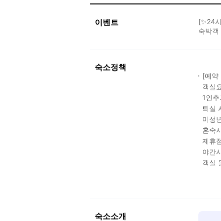
이벤트
[✨24
숙박객 
숙소정책
[예약
객실요
1인추
퇴실 
미성년
혼숙시
제휴점
야간시
객실 
숙소소개