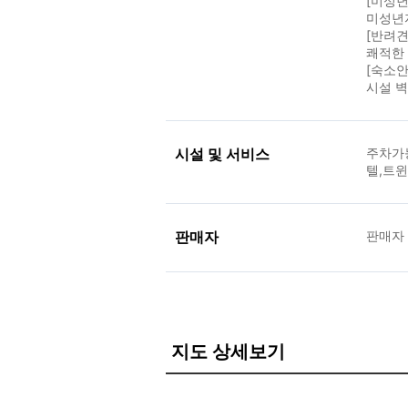
[미성년
미성년
[반려견
쾌적한
[숙소안
시설 벽
시설 및 서비스
주차가능
텔,트
판매자
판매자
지도 상세보기