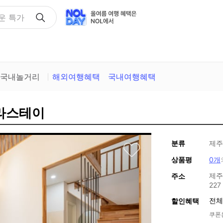
택
국내놀거리
해외여행혜택
국내여행혜택
로라스테이
분류
제주
상품평
0개
제주
주소
227
전체
할인혜택
쿠폰