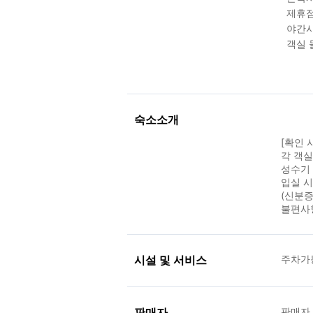
제휴점
야간시
객실 
숙소소개
[확인 
각 객
성수기 
입실 
(신분증
불편사
시설 및 서비스
주차가
판매자
판매자