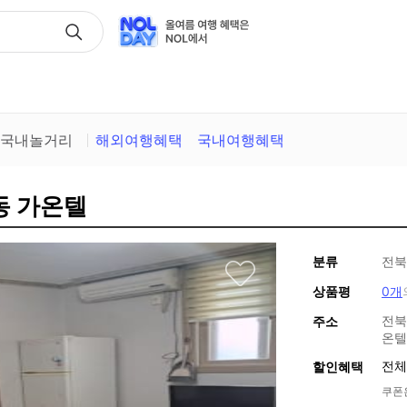
택
국내놀거리
해외여행혜택
국내여행혜택
동 가온텔
분류
전북
상품평
0개
전북
주소
온텔
전체
할인혜택
쿠폰