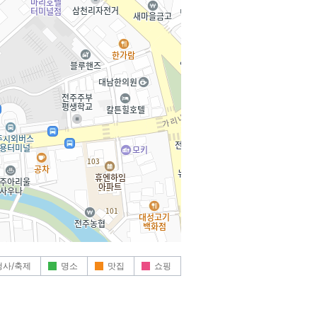
행사/축제
명소
맛집
쇼핑