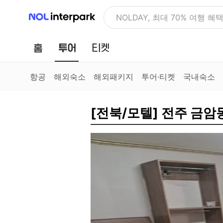
NOL 인터파크
NOLDAY, 최대 70% 여행 혜
홈
투어
티켓
항공
해외숙소
해외패키지
투어·티켓
국내숙소
[전북/모텔] 전주 금암