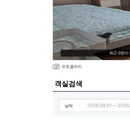
최근 0명이
포토갤러리
객실검색
날짜