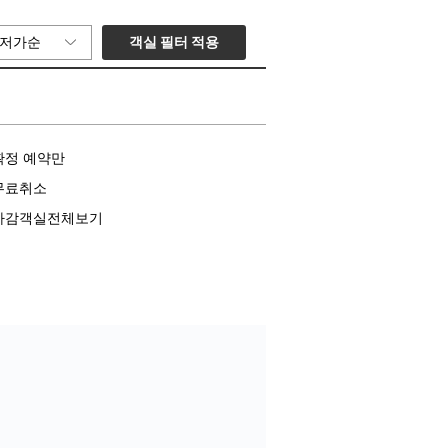
객실 필터 적용
저가순
확정 예약만
무료취소
마감객실전체보기