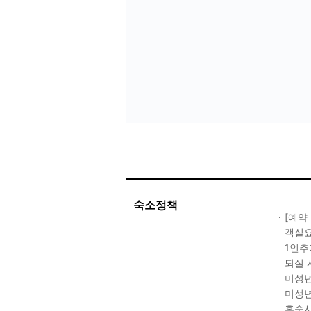
숙소정책
[예약
객실요
1인추
퇴실 
미성년
미성년
혼숙시