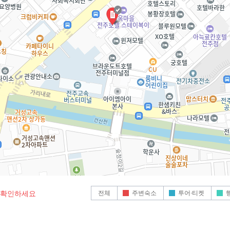
전체
주변숙소
투어·티켓
로 확인하세요