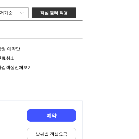
객실 필터 적용
저가순
확정 예약만
무료취소
마감객실전체보기
예약
날짜별 객실요금