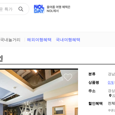
택
국내놀거리
해외여행혜택
국내여행혜택
인
분류
경남
상품평
0개
경상
주소
전체
할인혜택
쿠폰