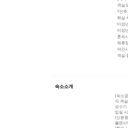
객실요
1인추
퇴실 
미성년
미성년
혼숙시
제휴점
야간시
객실 
숙소소개
[숙소공
각 객
성수기 
입실 
(신분증
불편사