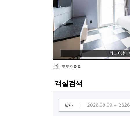
최근 0명이
포토갤러리
객실검색
날짜