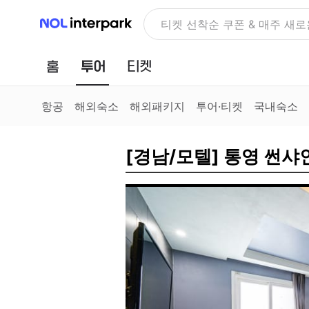
NOL 인터파크
NOLDAY, 최대 70% 여행 혜
홈
투어
티켓
항공
해외숙소
해외패키지
투어·티켓
국내숙소
[경남/모텔] 통영 썬샤