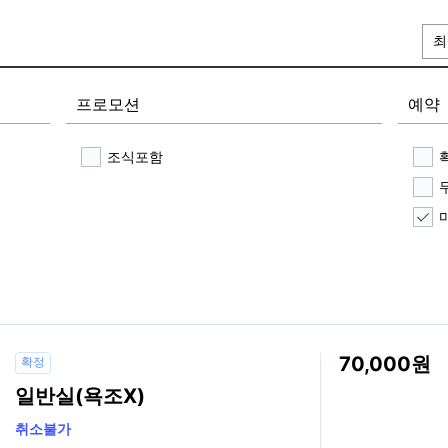
최
프로모션
예약
조식포함
70,000
확정
일반실(욕조X)
취소불가