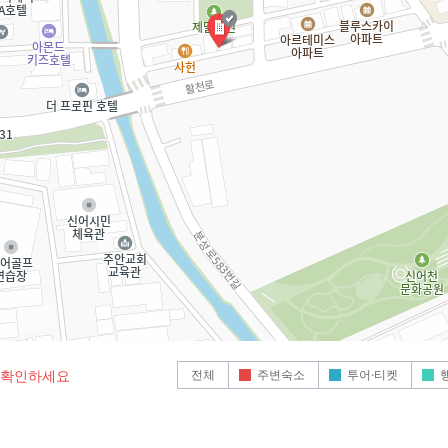
전체
주변숙소
투어·티켓
로 확인하세요