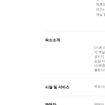
제휴점
야간시
객실 
숙소소개
[기본 
각 객
성수기 
입실 
(신분증
불편사
시설 및 서비스
주차가능
판매자
판매자