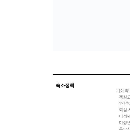
숙소정책
[예약
객실요
1인추
퇴실 
미성년
미성년
혼숙시