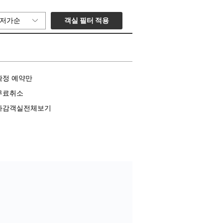
객실 필터 적용
저가순
확정 예약만
무료취소
마감객실전체보기