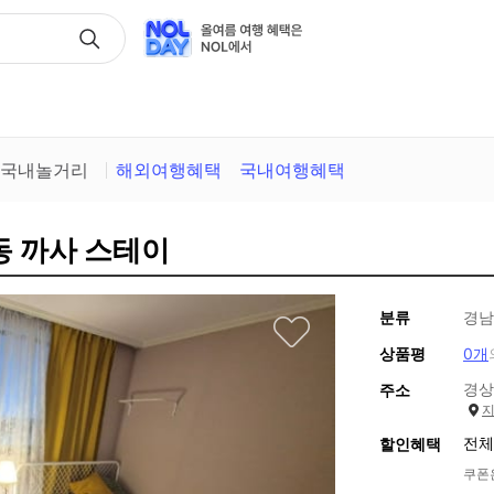
택
국내놀거리
해외여행혜택
국내여행혜택
동 까사 스테이
분류
경남
상품평
0개
경상
주소
전체
할인혜택
쿠폰