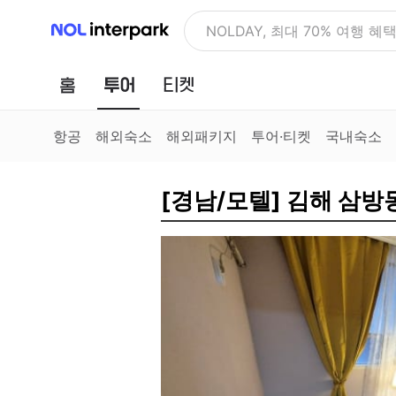
NOL 인터파크
NOLDAY, 최대 70% 여행 혜
홈
투어
티켓
항공
해외숙소
해외패키지
투어·티켓
국내숙소
[경남/모텔] 김해 삼방