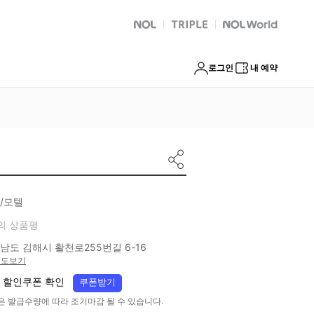
NOL
트리플
Global Interpark
로그인
내 예약
/모텔
의 상품평
남도 김해시 활천로255번길 6-16
지도보기
 할인쿠폰 확인
쿠폰받기
은 발급수량에 따라 조기마감 될 수 있습니다.