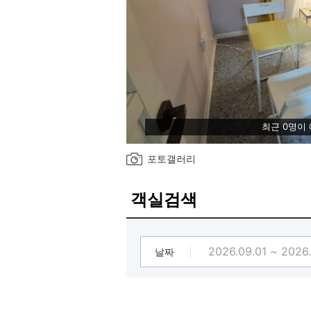
최근 0명이
포토갤러리
객실검색
날짜