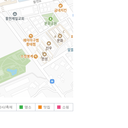
행사/축제
명소
맛집
쇼핑