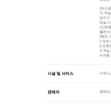
[숙소공
각 객
성수기 
입실 
(신분증
불편사
[확인 
1 숙박
2 프론
3 객실
4 아동
시설 및 서비스
사우나
판매자
판매자