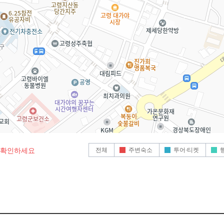
전체
주변숙소
투어·티켓
로 확인하세요