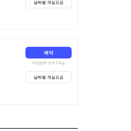
날짜별 객실요금
예약
마감임박! 잔여 2객실
날짜별 객실요금