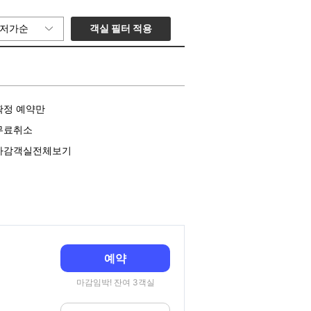
객실 필터 적용
저가순
확정 예약만
무료취소
마감객실전체보기
예약
마감임박! 잔여 3객실