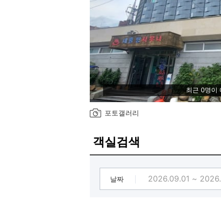
최근 0명이
포토갤러리
객실검색
날짜