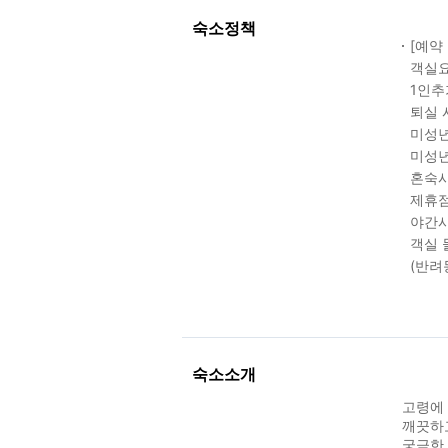
숙소정책
[예약
객실요
1인추
퇴실 
미성년
미성년
혼숙시
제휴점
야간시
객실 
(반려
숙소소개
고령에
깨끗하
궁금한