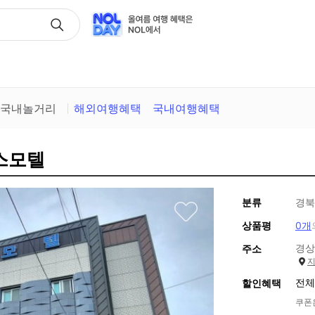
택
국내놀거리
해외여행혜택
국내여행혜택
프스모텔
분류
경북
상품평
0개
경상
주소
전체
할인혜택
쿠폰