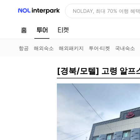
NOL 인터파크
NOLDAY, 최대 70% 여행 혜
홈
투어
티켓
항공
해외숙소
해외패키지
투어·티켓
국내숙소
[경북/모텔] 고령 알