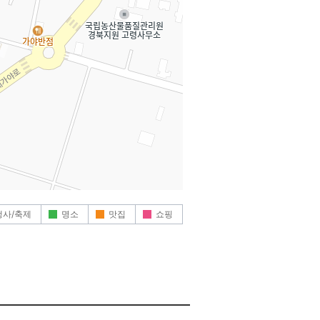
행사/축제
명소
맛집
쇼핑