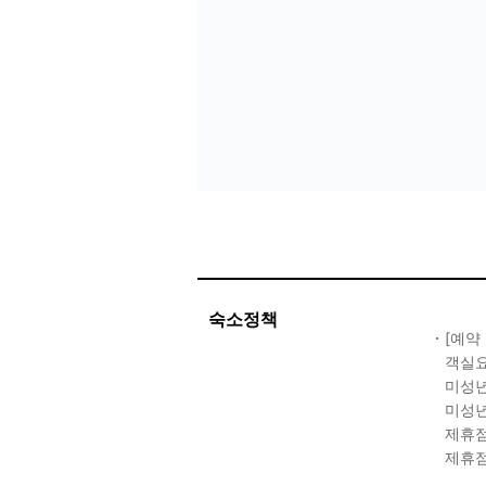
숙소정책
[예약
객실요
미성년
미성년
제휴점
제휴점