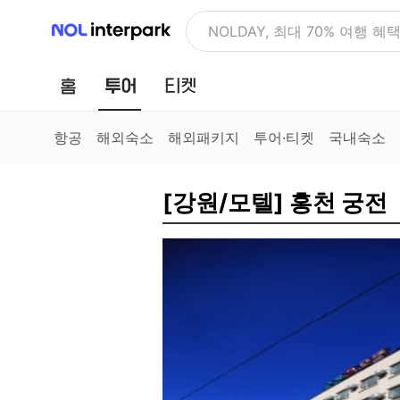
NOL 인터파크
NOLDAY, 최대 70% 여행 혜
홈
투어
티켓
항공
해외숙소
해외패키지
투어·티켓
국내숙소
[강원/모텔] 홍천 궁전