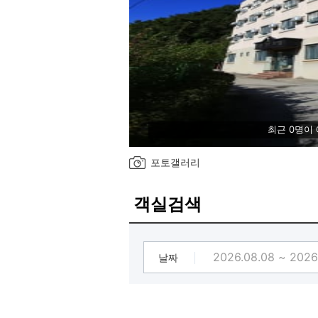
최근 0명이
포토갤러리
객실검색
날짜