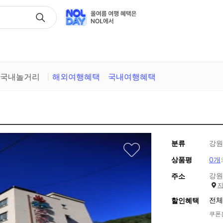
택
국내놀거리
해외여행혜택
국내여행혜택
분류
강원
상품평
0개
강원
주소
전체
할인혜택
쿠폰