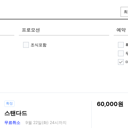
최
프로모션
예약
조식포함
60,000
확정
스탠다드
무료취소
9월 22일(화) 24시까지