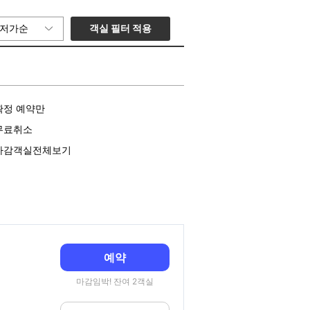
객실 필터 적용
저가순
확정 예약만
무료취소
마감객실전체보기
예약
마감임박! 잔여 2객실