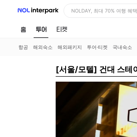
NOL 인터파크
NOLDAY, 최대 70% 여행 혜
홈
투어
티켓
항공
해외숙소
해외패키지
투어·티켓
국내숙소
[서울/모텔] 건대 스테