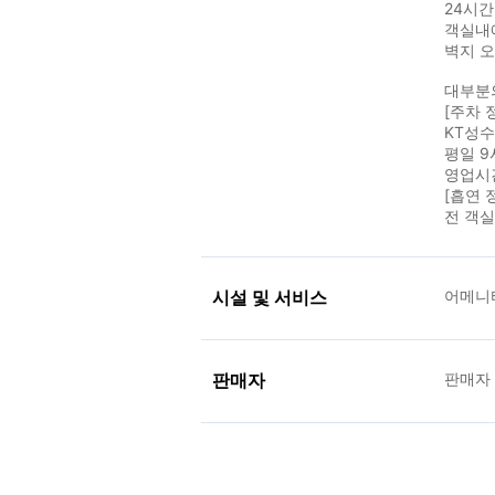
24시간
객실내
벽지 오
대부분
[주차 
KT성
평일 9
영업시
[흡연 
전 객실
시설 및 서비스
어메니티
판매자
판매자