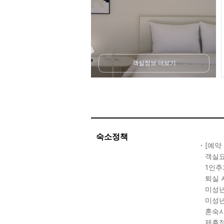
객실정보 더보기
숙소정책
[예약
객실요
1인추
퇴실 
미성년
미성년
혼숙시
제휴점