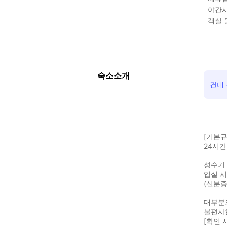
야간시
객실 
숙소소개
건대
[기본규
24시간
성수기 
입실 
(신분증
대부분
불편사
[확인 