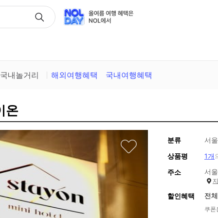
택
국내놀거리
해외여행혜택
국내여행혜택
이온
분류
서울
상품평
1개
서울
주소
전체
할인혜택
쿠폰