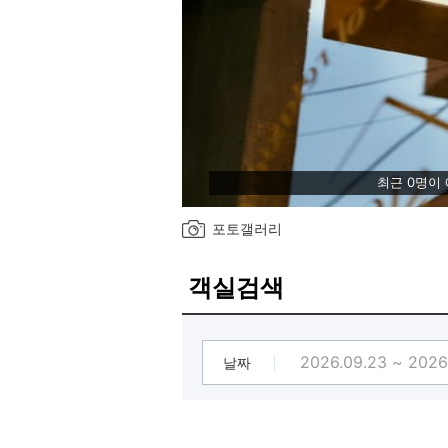
최근 0명이
포토갤러리
객실검색
날짜