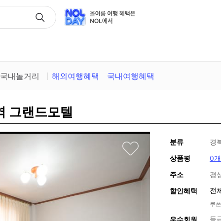
택
국내놀거리
해외여행혜택
국내여행혜택
천역 그랜드모텔
분류
경
상품평
0개
주소
경
전
할인혜택
쿠폰
등
우수회원