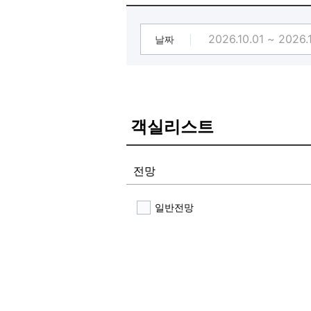
이로인해 금품요구시 공갈 협박죄 
피할수 없음.성인은 바로 형사 구속
절대 미성년자는 보호자 없이는 그랜
날짜
발견즉시 환불없이 퇴실조취함.
[세탁실 무료개방 합니다]
특별히 준비하실건 없어요
세탁기/세제 준비 되어있음.
무료이용가능
객실리스트
전망
일반전망