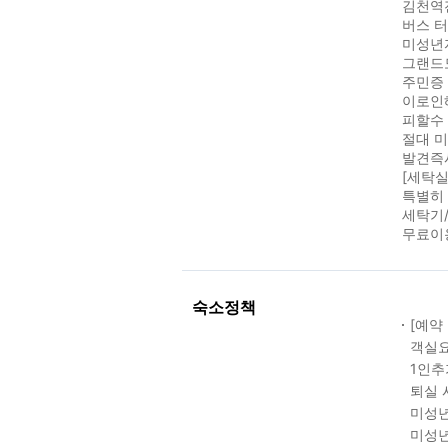
김천역
버스 터
미성년
그랜드모
주민증
이로인
피할수
절대 
발견즉
[세탁실
특별히
세탁기/
무료이
숙소정책
[예약
객실요
1인추
퇴실 
미성년
미성년