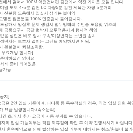
전에서 걸어서 100M 역전건너편 김천에서 역전 가까운 모텔 입니다
미널 도보 4-5분 김천 I.C 차량5분 김천 체육관 차량 5분거리
자 신분증 도용해서 입실시 생기는 불이익.
탤은 젊은분들 100% 민증검사 들어감니다.
 도용해서 입실후 문제 생길시 업무방해죄 주민증 도용및 위조죄.
해 금품요구시 공갈 협박죄 모두적용시켜 형사적 책임
 없음.성인은 바로 형사 구속/미성년자는 소년원 송치
미성년자는 보호자 없이는 그랜드 예약하시면 안됨.
시 환불없이 퇴실조취함.
 무료개방 합니다]
 준비하실건 없어요
세제 준비 되어있음.
용가능
 공지]
금은 2인 입실 기준이며, 파티룸 등 특수객실의 경우, 직접 입실 인원 
가 요금 발생합니다.(숙소문의)
시간 초과 시 추가 요금이 자동 부과될 수 있습니다.
자의 입실 가능여부는 직접 제휴점에 확인 후 예약 진행하시기 바랍니다
자 혼숙예약으로 인해 발생하는 입실 거부에 대해서는 취소/환불이 불가