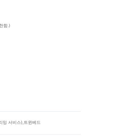
함.)
리밍 서비스),트윈베드