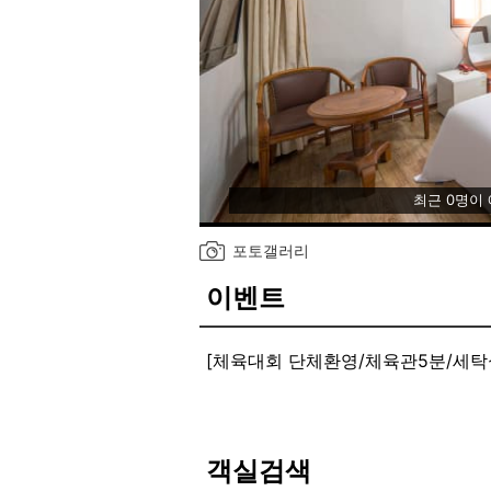
최근 0명이
포토갤러리
이벤트
[체육대회 단체환영/체육관5분/세탁실
김천역전에서 걸어서 100M 역전건
버스 터미널 도보 4-5분 김천 I.C
미성년자 신분증 도용해서 입실시 생
그랜드모탤은 젊은분들 100% 민증
객실검색
주민증 도용해서 입실후 문제 생길시