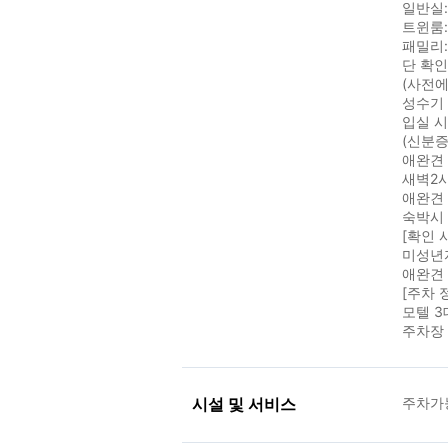
일반실
트윈룸:
패밀리:
단 확
(사전에
성수기 
입실 
(신분증
애완견
새벽2시
애완견 
숙박시 
[확인 
미성년
애완견
[주차 
모텔 3
주차장
시설 및 서비스
주차가능