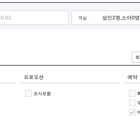
모두적용시켜 형사적 책임
/미성년자는 소년원 송치
드 예약하시면 안됨.
객실
최
프로모션
예약
조식포함