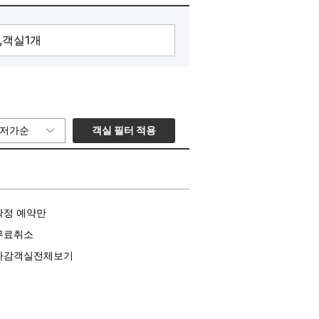
객실 필터 적용
저가순
확정 예약만
무료취소
마감객실전체보기