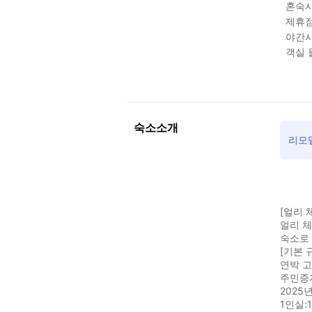
혼숙시
제휴점
야간시
객실 
숙소소개
리모델
[얼리 
얼리 체
숙소로
[기본 
연박 고
주민증지
2025
1인실: