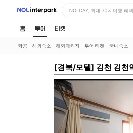
NOL 인터파크
NOLDAY, 최대 70% 여행 혜
홈
투어
티켓
항공
해외숙소
해외패키지
투어·티켓
국내숙소
[경북/모텔] 김천 김