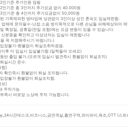
:2인기준 추가인원 않됨
2인기준 총 3인까지 추가요금 없이 40.000원
3인기준 총 4인까지 추가요금없이 50,000원
인된 가족제외한 방타입에 상관없이 3인이상 성인 혼숙도 입실제한함.
 업체에 문의필수-난잡.소음 방지목적으로 다른 손님들 피해예상되어 제한
및 특정일, 공휴일(전일 포함)에는 요금 변동이 있을 수 있습니다.
시 신분증을 확인하고 미성년자는 입실이 제한됩니다
을 꼭 지참해주시기 바랍니다.)
 입장불가-환불없이 퇴실조취하겠음.
이후 미 입실시 입실불가함.(일찍들어 오세요)
동반 출입 불가.(모르게 입실시 발견즉시 환불없이 퇴실조치)
퇴실시간 준수.
사항]
자 확인즉시 환불없이 퇴실 조치됩니다.
 입장불가 환불없이 퇴실조치함.
정보]
대 주차가능
 부족시 바로앞 노상에 주차 가능합니다.
,24시간데스크,비즈니스,금연객실,흡연구역,와이파이,욕조,OTT (스트