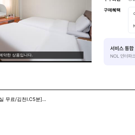
구매혜택
 예약한 상품입니다.
 무료/김천I.C5분]
너편 김천에서 역전 가까운 모텔 입니다
 차량5분 김천 체육관 차량 5분거리
기는 불이익.
검사 들어감니다.
 업무방해죄 주민증 도용및 위조죄.