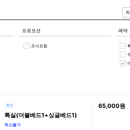
최
프로모션
예약
조식포함
65,000
확정
특실(더블베드1+싱글베드1)
취소불가