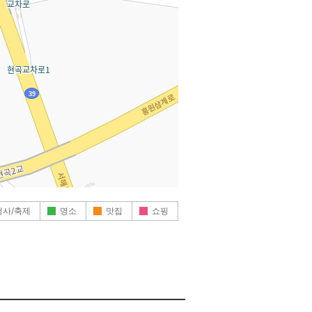
행사/축제
명소
맛집
쇼핑