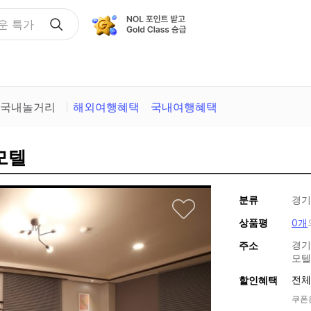
운 특가
국내놀거리
해외여행혜택
국내여행혜택
모텔
분류
경기
상품평
0개
경기
주소
모텔
전체
할인혜택
쿠폰