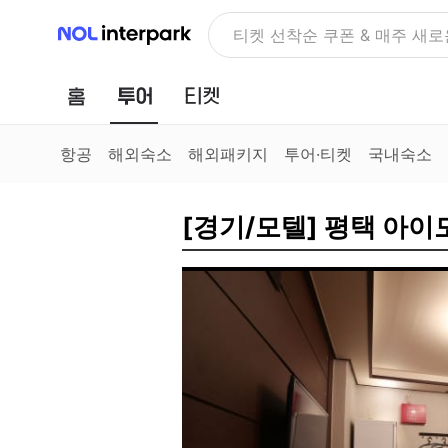
NOL 인터파크
티켓 선착순 쿠폰 & 매주 새로
홈
투어
티켓
항공
해외숙소
해외패키지
투어·티켓
국내숙소
[경기/모텔] 평택 아이