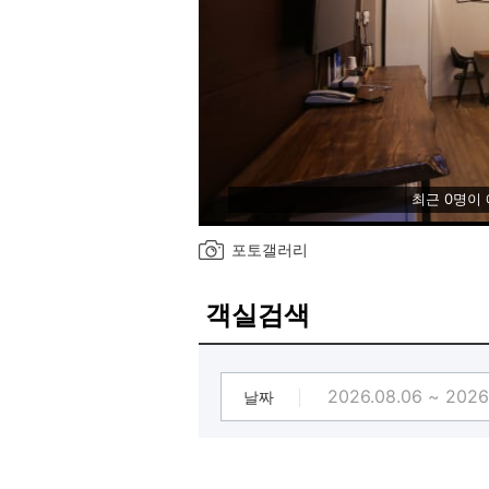
최근 0명이
포토갤러리
객실검색
날짜