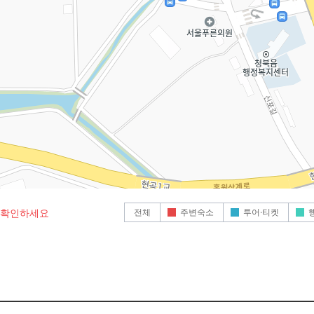
전체
주변숙소
투어·티켓
로 확인하세요