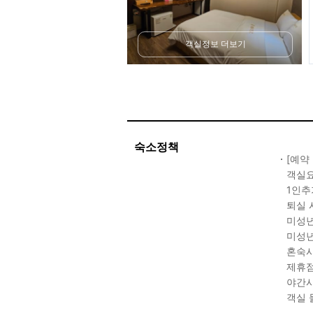
객실정보 더보기
숙소정책
[예약
객실요
1인추
퇴실 
미성년
미성년
혼숙시
제휴점
야간시
객실 