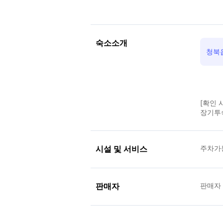
숙소소개
청북읍
[확인 
장기투숙
시설 및 서비스
주차가
판매자
판매자