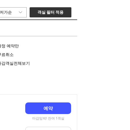
객실 필터 적용
저가순
확정 예약만
무료취소
마감객실전체보기
예약
마감임박! 잔여 1객실