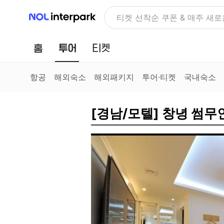
NOL 인터파크
티켓 선착순 쿠폰 & 매주 새로
홈
투어
티켓
항공
해외숙소
해외패키지
투어·티켓
국내숙소
[경남/모텔] 창녕 썸무