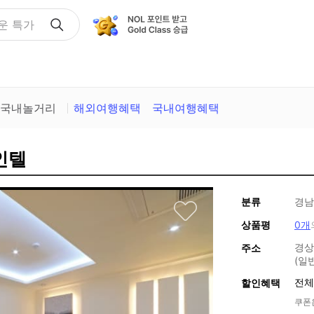
운 특가
국내놀거리
해외여행혜택
국내여행혜택
인텔
분류
경남
상품평
0개
경상
주소
(일
전체
할인혜택
쿠폰