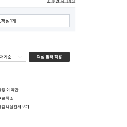
소아(만)나이계산
객실 필터 적용
저가순
확정 예약만
무료취소
마감객실전체보기