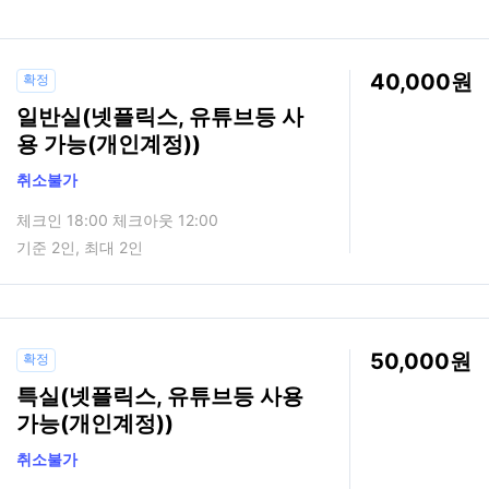
40,000
확정
일반실(넷플릭스, 유튜브등 사
용 가능(개인계정))
취소불가
체크인 18:00 체크아웃 12:00
기준 2인, 최대 2인
50,000
확정
특실(넷플릭스, 유튜브등 사용
가능(개인계정))
취소불가