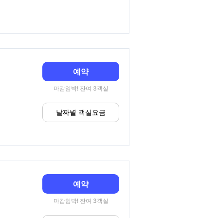
예약
마감임박! 잔여 3객실
날짜별 객실요금
예약
마감임박! 잔여 3객실