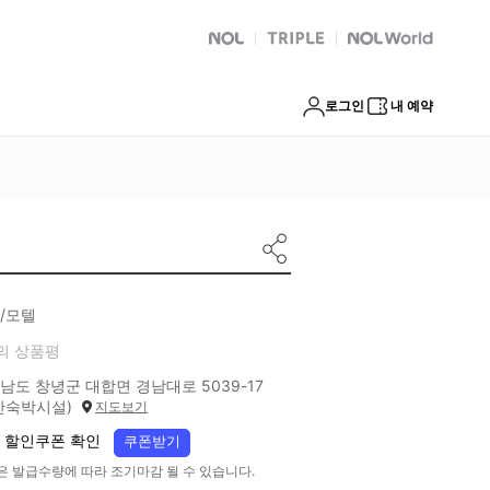
NOL
트리플
Global Interpark
로그인
내 예약
/모텔
의 상품평
남도 창녕군 대합면 경남대로 5039-17
반숙박시설)
지도보기
 할인쿠폰 확인
쿠폰받기
은 발급수량에 따라 조기마감 될 수 있습니다.