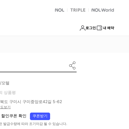
NOL
트리플
Global Interpark
로그인
내 예약
/모텔
의 상품평
북도 구미시 구미중앙로42길 5-62
지도보기
 할인쿠폰 확인
쿠폰받기
은 발급수량에 따라 조기마감 될 수 있습니다.