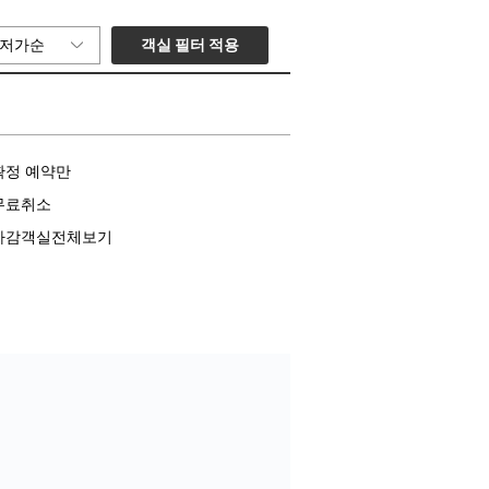
객실 필터 적용
저가순
확정 예약만
무료취소
마감객실전체보기