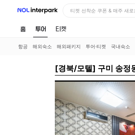
NOL 인터파크
NOLDAY, 최대 70% 여행 혜
홈
투어
티켓
항공
해외숙소
해외패키지
투어·티켓
국내숙소
[경북/모텔] 구미 송정