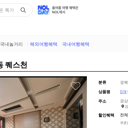
택
국내놀거리
해외여행혜택
국내여행혜택
동 퀘스천
분류
경북
상품평
0개
경상
주소
전체
할인혜택
쿠폰