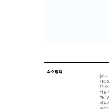
숙소정책
[예약
객실요
1인추
퇴실 
미성년
미성년
혼숙시