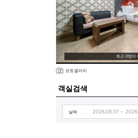
최근 0명이
포토갤러리
객실검색
날짜