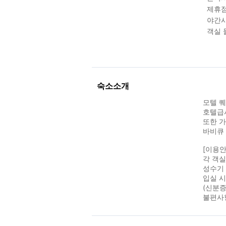
제휴점
야간시
객실 
숙소소개
모텔 
호텔급시
또한 가
바비큐 
[이용안
각 객
성수기 
입실 
(신분증
불편사