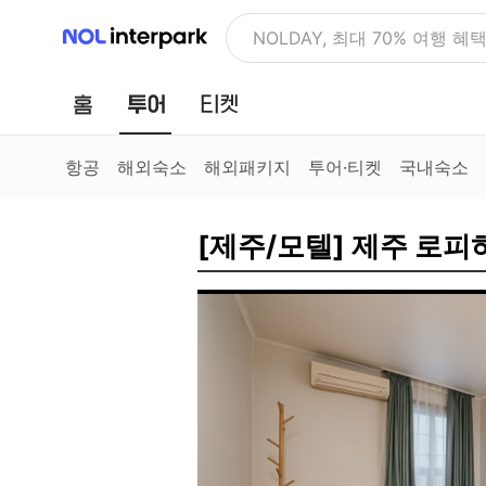
NOL 인터파크
NOLDAY, 최대 70% 여행 혜
홈
투어
티켓
항공
해외숙소
해외패키지
투어·티켓
국내숙소
[제주/모텔] 제주 로