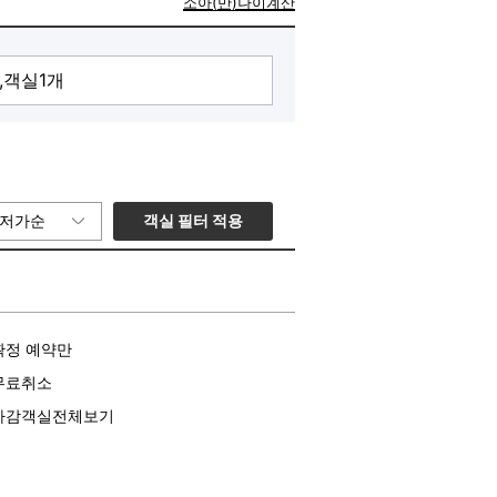
소아(만)나이계산
객실 필터 적용
저가순
확정 예약만
무료취소
마감객실전체보기