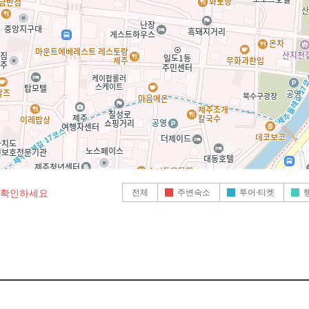
전체
주변숙소
투어·티켓
로 확인하세요