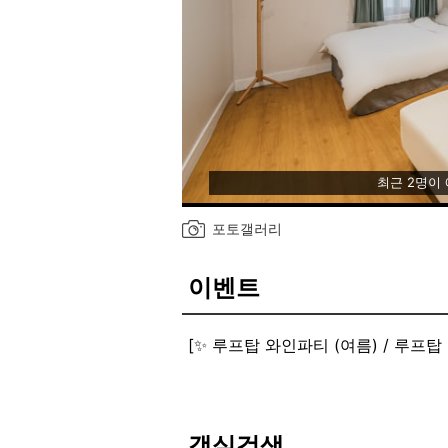
최근 2명이
포토갤러리
이벤트
[✨ 루프탑 와인파티 (여름) / 루프탑
객실검색