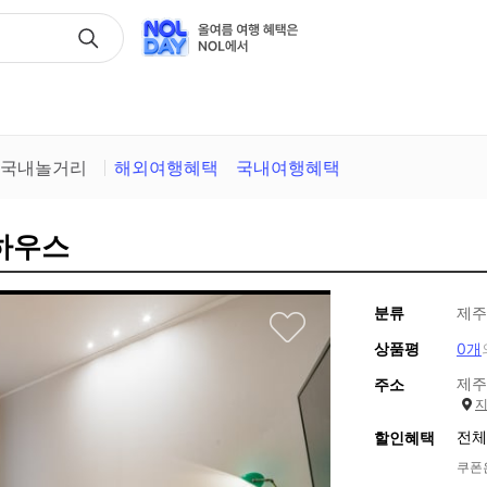
택
국내놀거리
해외여행혜택
국내여행혜택
피하우스
분류
제주
상품평
0개
제주
주소
전체
할인혜택
쿠폰