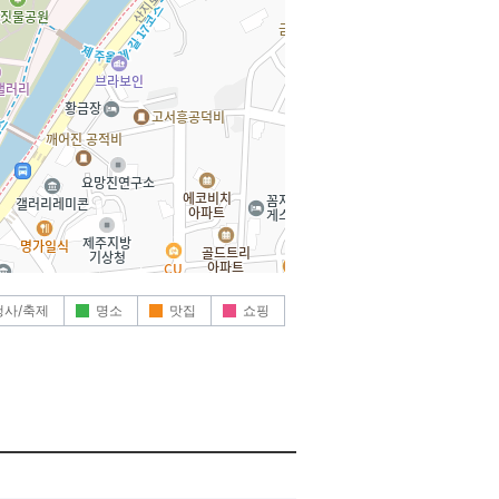
행사/축제
명소
맛집
쇼핑