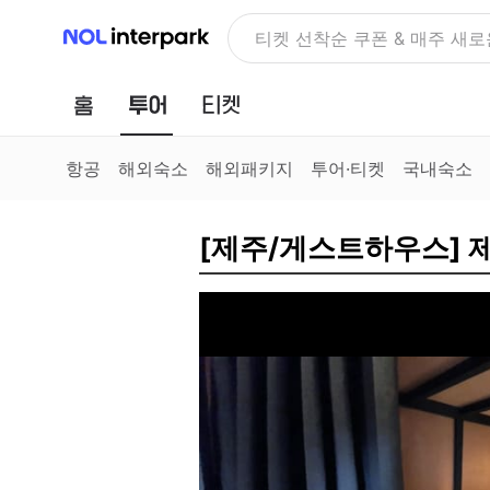
NOL 인터파크
NOLDAY, 최대 70% 여행 혜
홈
투어
티켓
항공
해외숙소
해외패키지
투어·티켓
국내숙소
[제주/게스트하우스] 