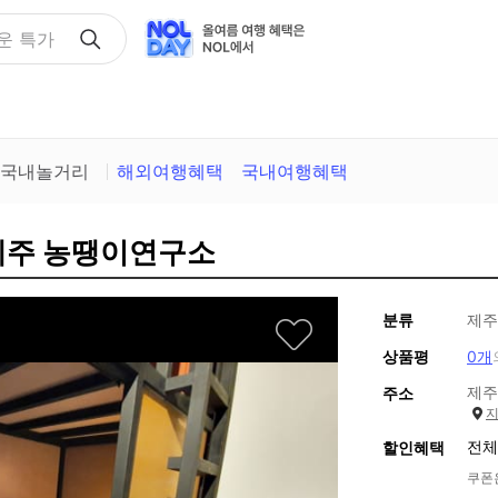
택
국내놀거리
해외여행혜택
국내여행혜택
제주 농땡이연구소
분류
제주
상품평
0개
제주
주소
전체
할인혜택
쿠폰