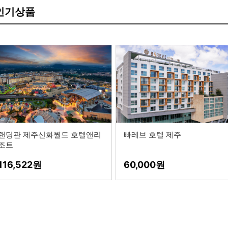
 인기상품
랜딩관 제주신화월드 호텔앤리
빠레브 호텔 제주
조트
116,522
60,000