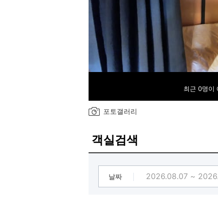
최근 0명이
포토갤러리
객실검색
날짜