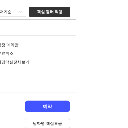
객실 필터 적용
저가순
확정 예약만
무료취소
마감객실전체보기
예약
날짜별 객실요금