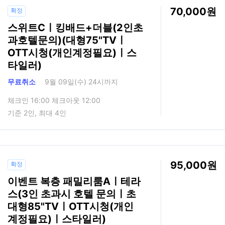
70,000
확정
스위트Cㅣ킹배드+더블(2인초
과호텔문의)(대형75"TVㅣ
OTT시청(개인계정필요)ㅣ스
타일러)
무료취소
9월 09일(수) 24시까지
체크인 16:00 체크아웃 12:00
기준 2인, 최대 4인
95,000
확정
이벤트 복층 패밀리룸Aㅣ테라
스(3인 초과시 호텔 문의ㅣ초
대형85"TVㅣOTT시청(개인
계정필요)ㅣ스타일러)