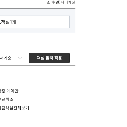
소아(만)나이계산
객실 필터 적용
저가순
확정 예약만
무료취소
마감객실전체보기