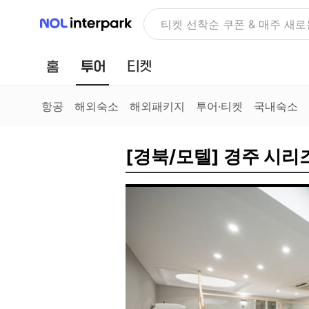
NOL 인터파크
티켓 선착순 쿠폰 & 매주 새로
홈
투어
티켓
항공
해외숙소
해외패키지
투어·티켓
국내숙소
[경북/모텔] 경주 시리