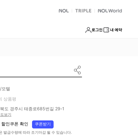
NOL
트리플
Global Interpark
로그인
내 예약
/모텔
의 상품평
북도 경주시 태종로685번길 29-1
지도보기
 할인쿠폰 확인
쿠폰받기
은 발급수량에 따라 조기마감 될 수 있습니다.