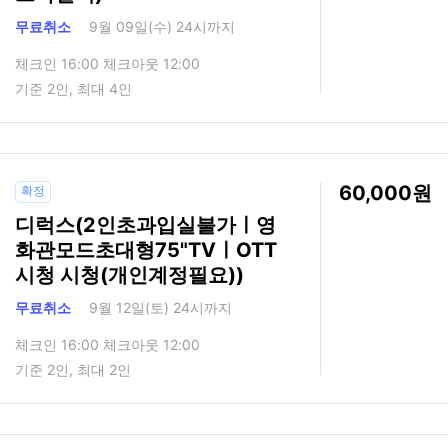
무료취소
9월 09일(수) 24시까지
체크인 16:00 체크아웃 12:00
기준 2인, 최대 4인
60,000
확정
디럭스(2인초과입실불가ㅣ영
화관모드초대형75"TVㅣOTT
시청 시청(개인계정필요))
무료취소
9월 12일(토) 24시까지
체크인 16:00 체크아웃 12:00
기준 2인, 최대 2인