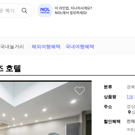
운 특가
국내놀거리
해외여행혜택
국내여행혜택
즈 호텔
분류
경북
상품평
1개
경상
주소
전체
할인혜택
쿠폰