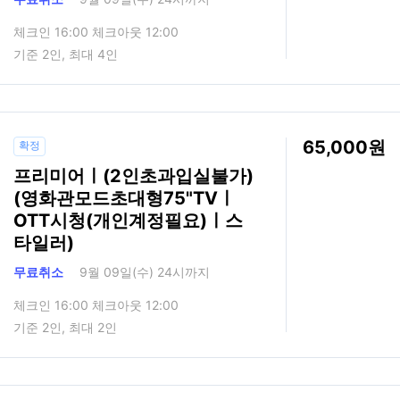
체크인 16:00 체크아웃 12:00
기준 2인, 최대 4인
65,000
확정
프리미어ㅣ(2인초과입실불가)
(영화관모드초대형75"TVㅣ
OTT시청(개인계정필요)ㅣ스
타일러)
무료취소
9월 09일(수) 24시까지
체크인 16:00 체크아웃 12:00
기준 2인, 최대 2인