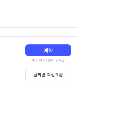
예약
마감임박! 잔여 2객실
날짜별 객실요금