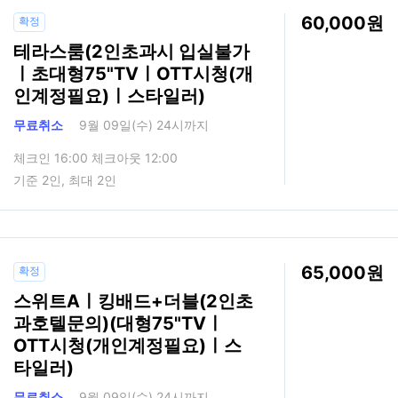
60,000
확정
테라스룸(2인초과시 입실불가
ㅣ초대형75"TVㅣOTT시청(개
인계정필요)ㅣ스타일러)
무료취소
9월 09일(수) 24시까지
체크인 16:00 체크아웃 12:00
기준 2인, 최대 2인
65,000
확정
스위트Aㅣ킹배드+더블(2인초
과호텔문의)(대형75"TVㅣ
OTT시청(개인계정필요)ㅣ스
타일러)
무료취소
9월 09일(수) 24시까지