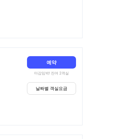
예약
마감임박! 잔여 2객실
날짜별 객실요금