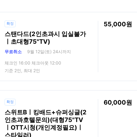
55,000
확정
스탠다드(2인초과시 입실불가
ㅣ초대형75"TV)
무료취소
9월 12일(토) 24시까지
체크인 16:00 체크아웃 12:00
기준 2인, 최대 2인
60,000
확정
스위트Bㅣ킹배드+슈퍼싱글(2
인초과호텔문의)(대형75"TV
ㅣOTT시청(개인계정필요)ㅣ
스타일러)