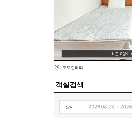
최근 0명이
포토갤러리
객실검색
날짜