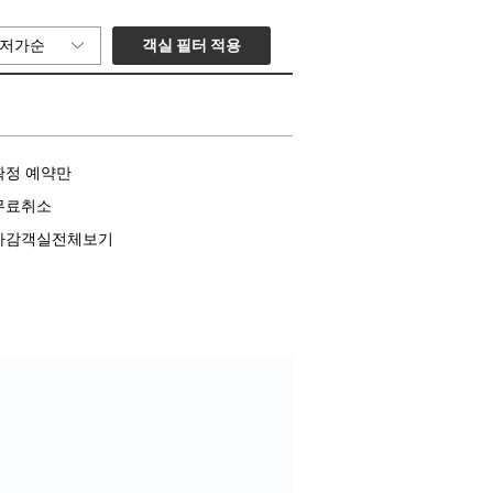
객실 필터 적용
저가순
확정 예약만
무료취소
마감객실전체보기