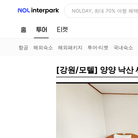
NOL 인터파크
NOLDAY, 최대 70% 여행 혜
홈
투어
티켓
항공
해외숙소
해외패키지
투어·티켓
국내숙소
[강원/모텔] 양양 낙산