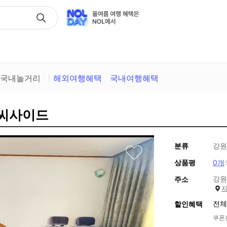
택
국내놀거리
해외여행혜택
국내여행혜택
 씨사이드
분류
강원
상품평
0개
강원
주소
전체
할인혜택
쿠폰