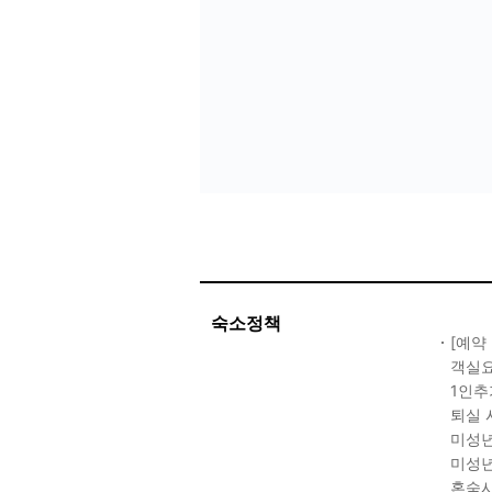
숙소정책
[예약
객실요
1인추
퇴실 
미성년
미성년
혼숙시