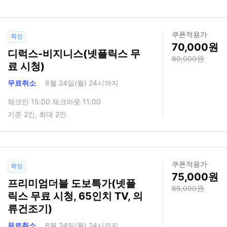
쿠폰적용가
확정
70,000
디럭스-비지니스(넷플릭스 무
80,000
료 시청)
무료취소
8월 24일(월) 24시까지
체크인 15:00 체크아웃 11:00
기준 2인, 최대 2인
쿠폰적용가
확정
75,000
프리미엄더블 도보특가(넷플
85,000
릭스 무료 시청, 65인치 TV, 의
류건조기)
무료취소
8월 24일(월) 24시까지