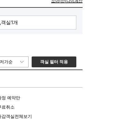
소아(만)나이계산
객실 필터 적용
저가순
확정 예약만
무료취소
마감객실전체보기