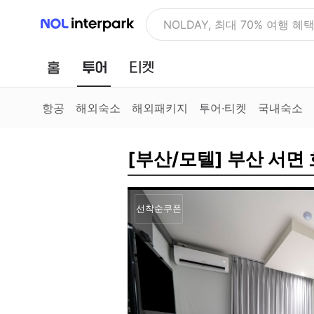
NOL 인터파크
NOLDAY, 최대 70% 여행 혜
홈
투어
티켓
항공
해외숙소
해외패키지
투어·티켓
국내숙소
[부산/모텔] 부산 서면
선착순쿠폰