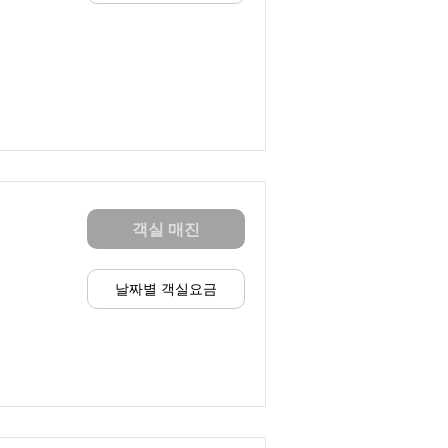
객실 매진
날짜별 객실요금