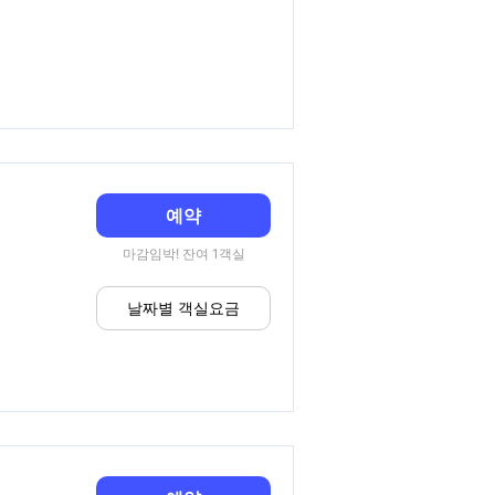
예약
마감임박! 잔여 1객실
날짜별 객실요금