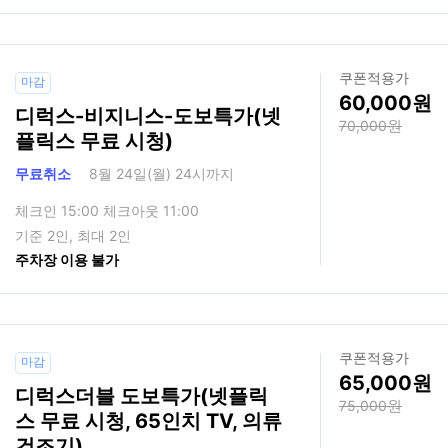
쿠폰적용가
마감
60,000
디럭스-비지니스-도보특가(넷
70,000
플릭스 무료 시청)
무료취소
8월 24일(월) 24시까지
체크인 15:00 체크아웃 11:00
기준 2인, 최대 2인
주차장 이용 불가
쿠폰적용가
마감
65,000
디럭스더블 도보특가(넷플릭
75,000
스 무료 시청, 65인치 TV, 의류
건조기)