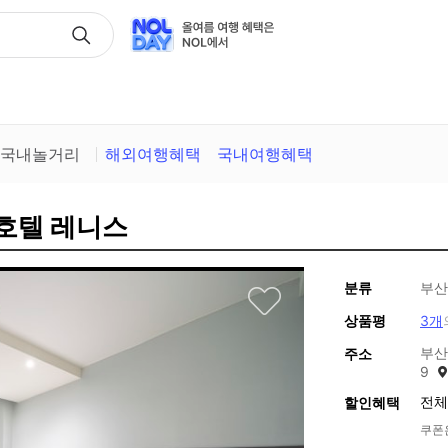
택
국내놀거리
해외여행혜택
국내여행혜택
 호텔 레니스
분류
부산
상품평
3개
부산
주소
9
전체
할인혜택
쿠폰