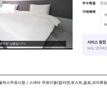
등급
우수회원
구매혜택
이
N
 예약한 상품입니다.
 넷플릭스무료시청 / 스넥바 무료이용(컵라면,토스트,음료,과자류등