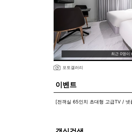
최근 0명이
포토갤러리
이벤트
[전객실 65인치 초대형 고급TV /
객실검색