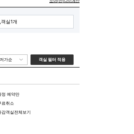
소아(만)나이계산
객실 필터 적용
저가순
확정 예약만
무료취소
마감객실전체보기