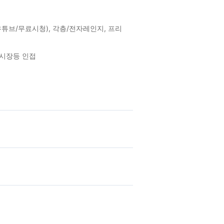
v,유튜브/무료시청), 각층/전자레인지, 프리
서시장등 인접