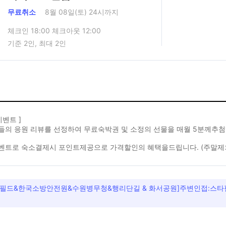
무료취소
8월 08일(토) 24시까지
체크인 18:00 체크아웃 12:00
기준 2인, 최대 2인
이벤트 ]
들의 응원 리뷰를 선정하여 무료숙박권 및 소정의 선물을 매월 5분께추첨
벤트로 숙소결제시 포인트제공으로 가격할인의 혜택을드립니다. (주말제
타필드&한국소방안전원&수원병무청&행리단길 & 화서공원]주변인접:스타