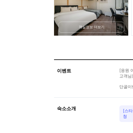
객실정보 더보기
이벤트
[응원 
고객님
단골이
숙소소개
[스
청