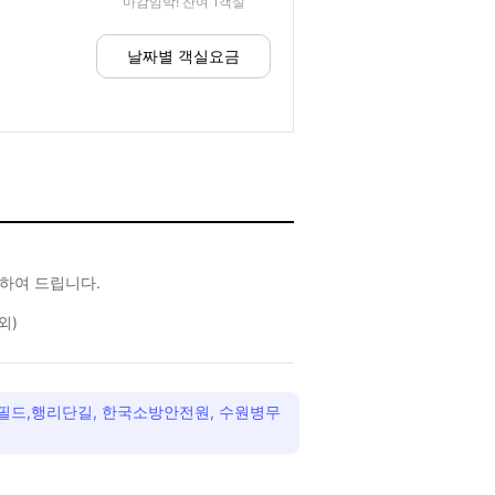
마감임박! 잔여 1객실
날짜별 객실요금
하여 드립니다.
외)
필드,행리단길, 한국소방안전원, 수원병무