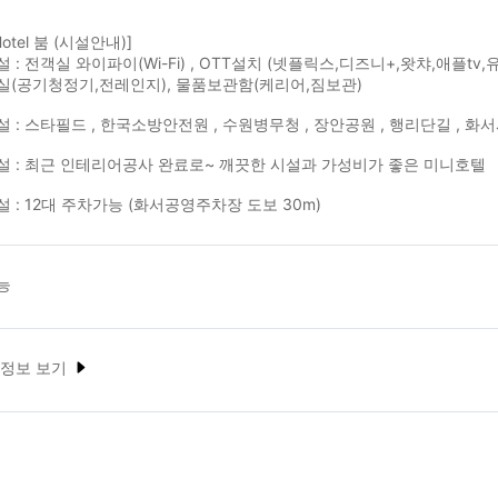
_Hotel 붐 (시설안내)]
 : 전객실 와이파이(Wi-Fi) , OTT설치 (넷플릭스,디즈니+,왓챠,애플t
실(공기청정기,전레인지), 물품보관함(케리어,짐보관)
 : 스타필드 , 한국소방안전원 , 수원병무청 , 장안공원 , 행리단길 , 화
 : 최근 인테리어공사 완료로~ 깨끗한 시설과 가성비가 좋은 미니호텔
 : 12대 주차가능 (화서공영주차장 도보 30m)
능
 정보 보기