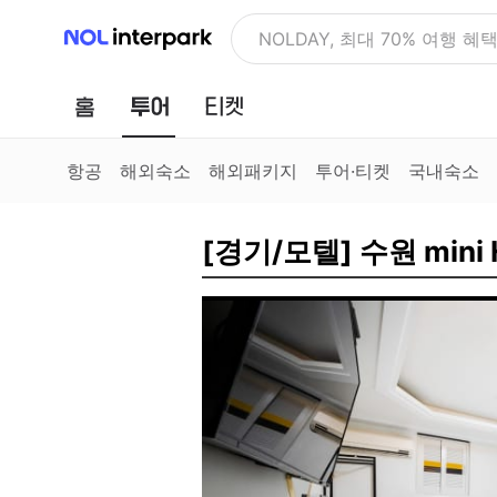
NOL 인터파크
NOLDAY, 최대 70% 여행 혜
홈
투어
티켓
항공
해외숙소
해외패키지
투어·티켓
국내숙소
[경기/모텔] 수원 mini 