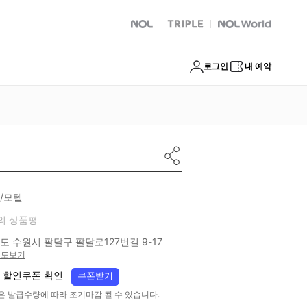
NOL
트리플
Global Interpark
로그인
내 예약
/모텔
의 상품평
도 수원시 팔달구 팔달로127번길 9-17
지도보기
 할인쿠폰 확인
쿠폰받기
은 발급수량에 따라 조기마감 될 수 있습니다.