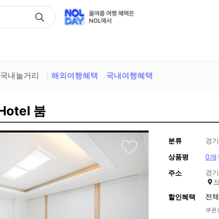
택
국내놀거리
해외여행혜택
국내여행혜택
Hotel 붐
분류
경기
상품평
0개
경기
주소
전체
할인혜택
쿠폰