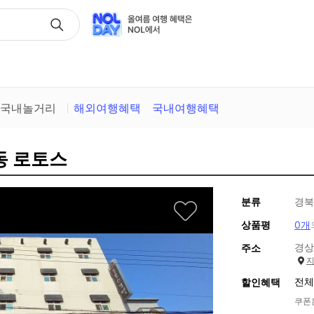
택
국내놀거리
해외여행혜택
국내여행혜택
동 로토스
분류
경북
상품평
0개
경상
주소
전체
할인혜택
쿠폰