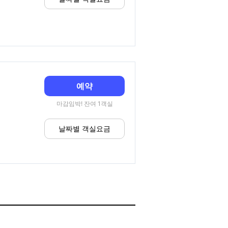
예약
마감임박! 잔여 1객실
날짜별 객실요금