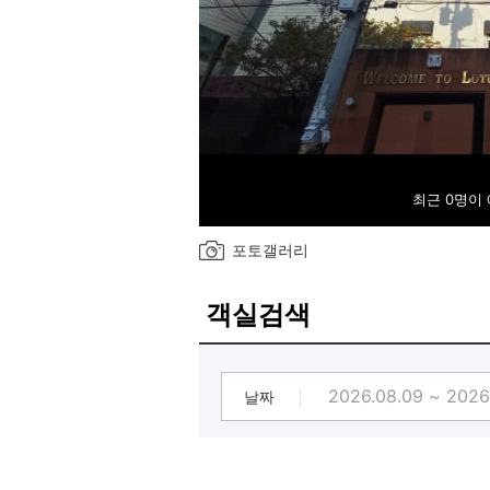
최근 0명이
포토갤러리
객실검색
날짜