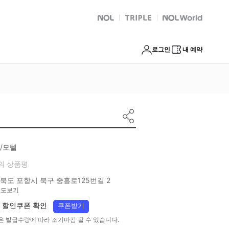
NOL
트리플
Global Interpark
로그인
내 예약
/모텔
의 상품평
북도 포항시 북구 중흥로125번길 2
지도보기
 할인쿠폰 확인
쿠폰받기
은 발급수량에 따라 조기마감 될 수 있습니다.