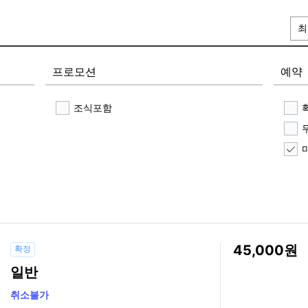
최
프로모션
예약
조식포함
45,000
확정
일반
취소불가