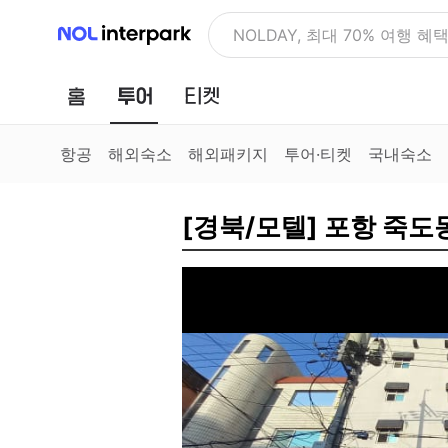
NOL 인터파크
NOLDAY, 최대 70% 여행 혜
홈
투어
티켓
항공
해외숙소
해외패키지
투어·티켓
국내숙소
[경북/모텔] 포항 죽도