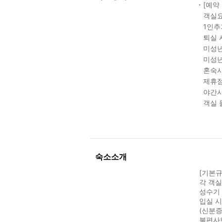
[예약
객실요
1인추
퇴실 
미성년
미성년
혼숙시
제휴점
야간시
객실 
숙소소개
[기본규
각 객
성수기 
입실 
(신분증
불편사