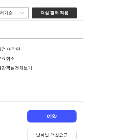
객실 필터 적용
저가순
확정 예약만
무료취소
마감객실전체보기
예약
날짜별 객실요금